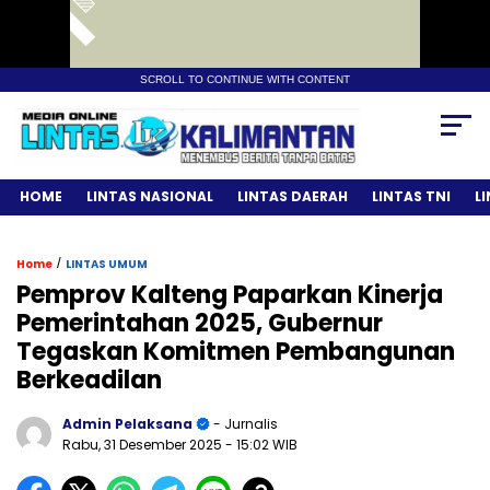
SCROLL TO CONTINUE WITH CONTENT
HOME
LINTAS NASIONAL
LINTAS DAERAH
LINTAS TNI
L
/
Home
LINTAS UMUM
Pemprov Kalteng Paparkan Kinerja
Pemerintahan 2025, Gubernur
Tegaskan Komitmen Pembangunan
Berkeadilan
Admin Pelaksana
- Jurnalis
Rabu, 31 Desember 2025
- 15:02 WIB