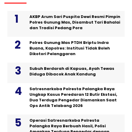
AKBP Arum Sari Puspita Dewi Resmi Pimpin
Polres Gunung Mas, Disambut Tari Bahalai
dan Tradisi Pedang Pora
Polres Gunung Mas PTDH Briptu Indra
Buana, Kapolres: Institusi Tidak Boleh
Dikotori Pelanggaran
Subuh Berdarah di Kapuas, Ayah Tewas
Diduga Dibacok Anak Kandung
Satresnarkoba Polresta Palangka Raya
Ungkap Kasus Peredaran 12 Butir Ekstasi,
Dua Terduga Pengedar Diamankan Saat
Ops Antik Telabang 2026
Operasi Satresnarkoba Polresta
Palangka Raya Berbuah Hasil, Polisi
Amankan Terduga Pengedar dengan