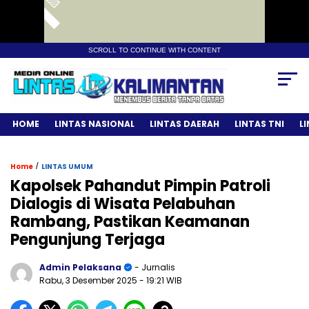
SCROLL TO CONTINUE WITH CONTENT
HOME
LINTAS NASIONAL
LINTAS DAERAH
LINTAS TNI
L
/
Home
LINTAS UMUM
Kapolsek Pahandut Pimpin Patroli
Dialogis di Wisata Pelabuhan
Rambang, Pastikan Keamanan
Pengunjung Terjaga
Admin Pelaksana
- Jurnalis
Rabu, 3 Desember 2025
- 19:21 WIB