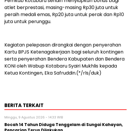
Pemkab Kotabaru sendiri menyiapkan bonus bagi
atlet berprestasi, masing-masing Rp30 juta untuk
peraih medali emas, Rp20 juta untuk perak dan Rp10
juta untuk perunggu.
Kegiatan pelepasan dirangkai dengan penyerahan
Kartu BPJS Ketenagakerjaan bagi seluruh kontingen
serta penyerahan Bendera Kabupaten dan Bendera
KONI oleh Wabup Kotabaru Syairi Mukhlis kepada
Ketua Kontingen, Eka Safruddin.(*/rls/duk)
BERITA TERKAIT
Minggu, 9 Agustus 2026 - 14:33 WIB
Bocah 14 Tahun Diduga Tenggelam di Sungai Kahayan,
Pencarian Terus Dilakukan