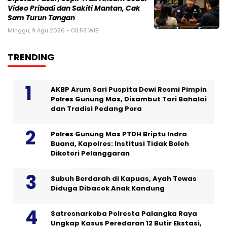
Video Pribadi dan Sakiti Mantan, Cak
Sam Turun Tangan
Minggu, 9 Agu 2026 - 08:58 WIB
TRENDING
AKBP Arum Sari Puspita Dewi Resmi Pimpin
Polres Gunung Mas, Disambut Tari Bahalai
dan Tradisi Pedang Pora
Polres Gunung Mas PTDH Briptu Indra
Buana, Kapolres: Institusi Tidak Boleh
Dikotori Pelanggaran
Subuh Berdarah di Kapuas, Ayah Tewas
Diduga Dibacok Anak Kandung
Satresnarkoba Polresta Palangka Raya
Ungkap Kasus Peredaran 12 Butir Ekstasi,