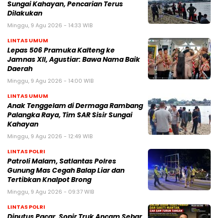
Sungai Kahayan, Pencarian Terus
Dilakukan
Minggu, 9 Agu 2026 - 14:33 WIB
LINTAS UMUM
Lepas 506 Pramuka Kalteng ke
Jamnas XII, Agustiar: Bawa Nama Baik
Daerah
Minggu, 9 Agu 2026 - 14:00 WIB
LINTAS UMUM
Anak Tenggelam di Dermaga Rambang
Palangka Raya, Tim SAR Sisir Sungai
Kahayan
Minggu, 9 Agu 2026 - 12:49 WIB
LINTAS POLRI
Patroli Malam, Satlantas Polres
Gunung Mas Cegah Balap Liar dan
Tertibkan Knalpot Brong
Minggu, 9 Agu 2026 - 09:37 WIB
LINTAS POLRI
Diputus Pacar, Sopir Truk Ancam Sebar