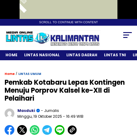
SCROLL TO CONTINUE WITH CONTENT
HOME
LINTAS NASIONAL
LINTAS DAERAH
LINTAS TNI
L
/
Home
LINTAS UMUM
Pemkab Kotabaru Lepas Kontingen
Menuju Porprov Kalsel ke-XII di
Pelaihari
Masduki
- Jurnalis
Minggu, 19 Oktober 2025
- 16:49 WIB