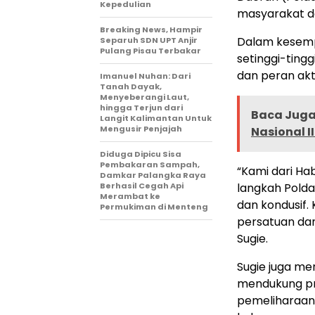
Kepedulian
masyarakat d
Breaking News, Hampir
Dalam kesemp
Separuh SDN UPT Anjir
Pulang Pisau Terbakar
setinggi-ting
dan peran akt
Imanuel Nuhan: Dari
Tanah Dayak,
Menyeberangi Laut,
hingga Terjun dari
Baca Juga 
Langit Kalimantan Untuk
Mengusir Penjajah
Nasional I
Diduga Dipicu Sisa
Pembakaran Sampah,
“Kami dari Ha
Damkar Palangka Raya
Berhasil Cegah Api
langkah Pold
Merambat ke
dan kondusif.
Permukiman di Menteng
persatuan da
Sugie.
Sugie juga m
mendukung pr
pemeliharaan