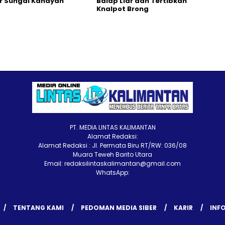
ir Sungai Kahayan
Balap Liar dan Tertibkan
Knalpot Brong
PT. MEDIA LINTAS KALIMANTAN
Alamat Redaksi:
Alamat Redaksi : Jl. Permata Biru RT/RW: 036/08
Muara Teweh Barito Utara
Email: redaksilintaskalimantan@gmail.com
WhatsApp:
TENTANG KAMI
PEDOMAN MEDIA SIBER
KARIR
INFO