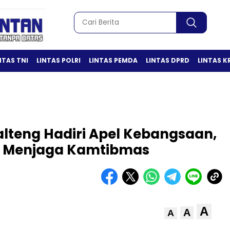
NTAS TNI
LINTAS POLRI
LINTAS PEMDA
LINTAS DPRD
LINTAS K
teng Hadiri Apel Kebangsaan,
am Menjaga Kamtibmas
A
A
A