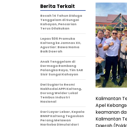
Berita Terkait
Bocah 14 Tahun Diduga
Tenggelam di Sungai
Kahayan, Pencarian
Terus Dilakukan
Lepas 506 Pramuka
Kalteng ke Jamnas XII,
Agustiar: Bawa Nama
Baik Daerah
Anak Tenggelam di
Dermaga Rambang
Palangka Raya, Tim SAR
Sisir Sungai Kahayan
Dwi Sugiarto Resmi
Nakhodai APPI Kalteng,
Dorong Welder Lokal
Tembus Industri
Kalimantan T
Nasional
Apel Kebangs
keamanan dan
Dari Layar Lebar, Kepala
BNNP Kalteng Tegaskan
Kalimantan Te
Perang Melawan
Narkoba Dimulai dari
Daerah (Polda