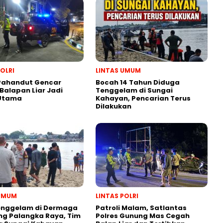
POLRI
LINTAS UMUM
 Pahandut Gencar
Bocah 14 Tahun Diduga
 Balapan Liar Jadi
Tenggelam di Sungai
 Utama
Kahayan, Pencarian Terus
Dilakukan
 UMUM
LINTAS POLRI
enggelam di Dermaga
Patroli Malam, Satlantas
g Palangka Raya, Tim
Polres Gunung Mas Cegah