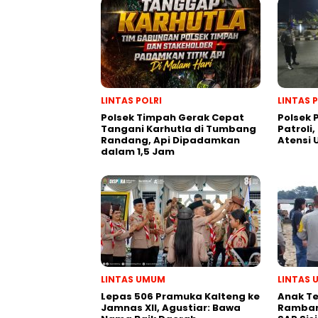
LINTAS POLRI
LINTAS 
Polsek Timpah Gerak Cepat
Polsek
Tangani Karhutla di Tumbang
Patroli,
Randang, Api Dipadamkan
Atensi
dalam 1,5 Jam
LINTAS UMUM
LINTAS
Lepas 506 Pramuka Kalteng ke
Anak T
Jamnas XII, Agustiar: Bawa
Ramban