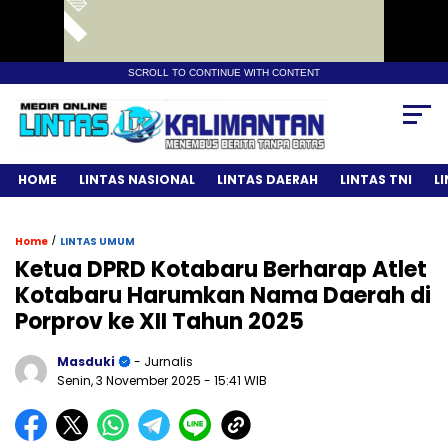
SCROLL TO CONTINUE WITH CONTENT
HOME
LINTAS NASIONAL
LINTAS DAERAH
LINTAS TNI
L
/
Home
LINTAS UMUM
Ketua DPRD Kotabaru Berharap Atlet
Kotabaru Harumkan Nama Daerah di
Porprov ke XII Tahun 2025
Masduki
- Jurnalis
Senin, 3 November 2025
- 15:41 WIB