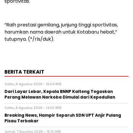
sportivitas.
“Raih prestasi gemilang, junjung tinggi sportivitas,
harumkan nama daerah untuk Kotabaru hebat,”
tutupnya. (*/rls/duk).
BERITA TERKAIT
Sabtu, 8 Agustus 2026 - 15:04 WIB
Dari Layar Lebar, Kepala BNNP Kalteng Tegaskan
Perang Melawan Narkoba Dimulai dari Kepedulian
Sabtu, 8 Agustus 2026 - 14:02 WIB
Breaking News, Hampir Separuh SDN UPT Anjir Pulang
Pisau Terbakar
Jumat, 7 Agustus 2026 - 15:13 WIB