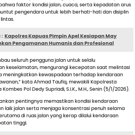
hwa faktor kondisi jalan, cuaca, serta kepadatan arus
nuntut pengendara untuk lebih berhati-hati dan disiplin
lintas.
:
Kapolres Kapuas Pimpin Apel Kesiapan May
nkan Pengamanan Humanis dan Profesional
au seluruh pengguna jalan untuk selalu
 keselamatan, mengurangi kecepatan saat melintasi
rta meningkatkan kewaspadaan terhadap kendaraan
lawanan,” kata Ahmad Taufiq, mewakili Kapolresta
Kombes Pol Dedy Supriadi, S.I.K., M.H., Senin (5/1/2026).
kankan pentingnya memastikan kondisi kendaraan
 laik jalan serta menjaga konsentrasi penuh selama
erutama di ruas jalan yang kerap dilalui kendaraan
tan tinggi.