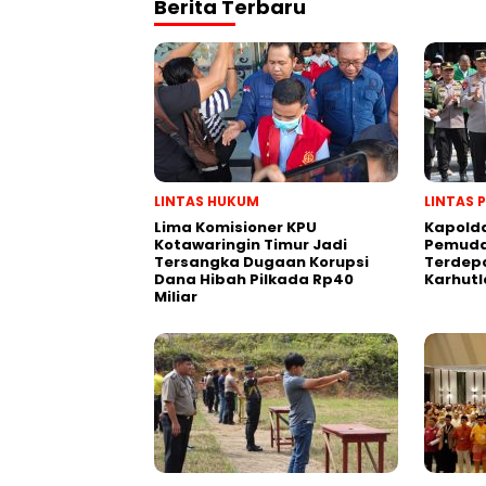
Berita Terbaru
LINTAS HUKUM
LINTAS 
Lima Komisioner KPU
Kapold
Kotawaringin Timur Jadi
Pemuda
Tersangka Dugaan Korupsi
Terdep
Dana Hibah Pilkada Rp40
Karhutl
Miliar