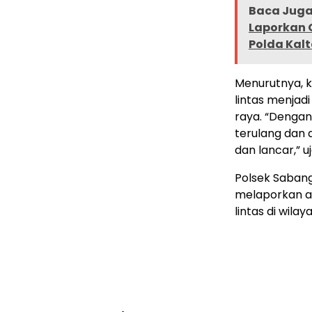
Baca Juga 
Laporkan 
Polda Kal
Menurutnya, k
lintas menjad
raya. “Dengan 
terulang dan
dan lancar,” u
Polsek Saban
melaporkan a
lintas di wila