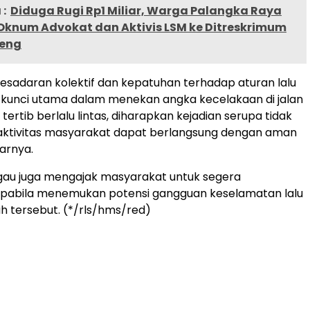
:
Diduga Rugi Rp1 Miliar, Warga Palangka Raya
Oknum Advokat dan Aktivis LSM ke Ditreskrimum
teng
esadaran kolektif dan kepatuhan terhadap aturan lalu
i kunci utama dalam menekan angka kecelakaan di jalan
tertib berlalu lintas, diharapkan kejadian serupa tidak
 aktivitas masyarakat dapat berlangsung dengan aman
jarnya.
gau juga mengajak masyarakat untuk segera
pabila menemukan potensi gangguan keselamatan lalu
yah tersebut. (*/rls/hms/red)