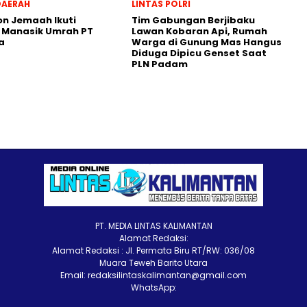
DAERAH
LINTAS POLRI
on Jemaah Ikuti
Tim Gabungan Berjibaku
 Manasik Umrah PT
Lawan Kobaran Api, Rumah
a
Warga di Gunung Mas Hangus
Diduga Dipicu Genset Saat
PLN Padam
PT. MEDIA LINTAS KALIMANTAN
Alamat Redaksi:
Alamat Redaksi : Jl. Permata Biru RT/RW: 036/08
Muara Teweh Barito Utara
Email: redaksilintaskalimantan@gmail.com
WhatsApp: