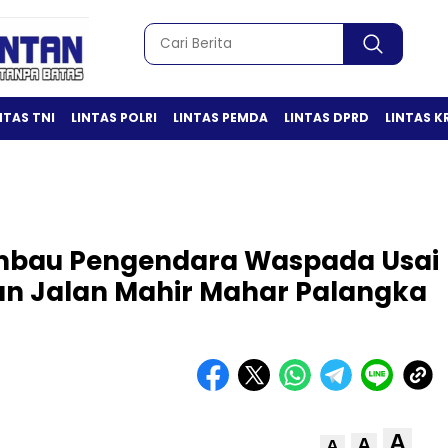
NTAS TNI
LINTAS POLRI
LINTAS PEMDA
LINTAS DPRD
LINTAS K
mbau Pengendara Waspada Usai
an Jalan Mahir Mahar Palangka
A
A
A