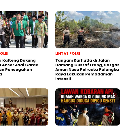
POLRI
LINTAS POLRI
a Kalteng Dukung
Tangani Karhutla di Jalan
 Ansor Jadi Garda
Damang Gustaf Erang, Satgas
an Pencegahan
Aman Nusa Polresta Palangka
a
Raya Lakukan Pemadaman
Intensif