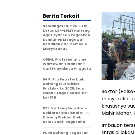
Berita Terkait
Semangat HUT ke-81 RI,
Ketua LSR-LPMT Kalteng
Agatisyansah Tegaskan
Komitmen Mengawal
Keadilan dan Membela
Masyarakat
OPINI, Profesionalisme
Wartawan Tidak Lahir
dari Banyaknya Anggota
54 Putra Putri Terbaik
Kalteng Ikuti Diklat
Paskibraka 2026, Siap
Sektor (Polse
Emban Tugas pada HUT
ke-81 RI
masyarakat a
khususnya saa
KBLI Kalteng Siap Hadiri
Mahir Mahar,
Deklarasi Nasional APPI,
Dorong Welder Naik
Kelas Jadi Pengusaha
Imbauan terse
lintas di loka
PUPR Kalteng Tegaskan