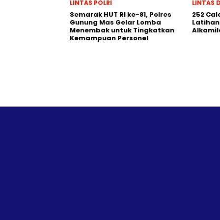
LINTAS POLRI
LINTAS 
Semarak HUT RI ke-81, Polres
252 Cal
Gunung Mas Gelar Lomba
Latihan
Menembak untuk Tingkatkan
Alkamil
Kemampuan Personel