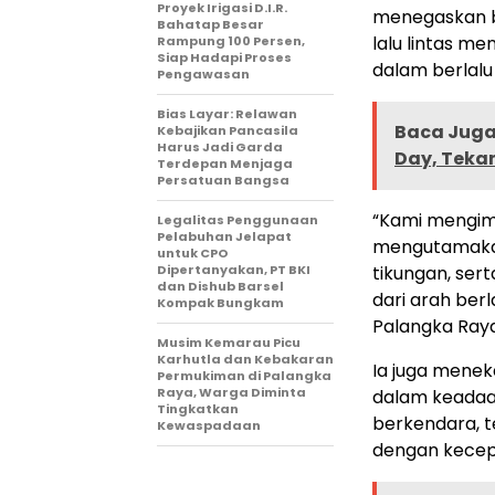
Proyek Irigasi D.I.R.
menegaskan ba
Bahatap Besar
lalu lintas me
Rampung 100 Persen,
Siap Hadapi Proses
dalam berlalu 
Pengawasan
Bias Layar: Relawan
Baca Juga 
Kebajikan Pancasila
Harus Jadi Garda
Day, Teka
Terdepan Menjaga
Persatuan Bangsa
“Kami mengimb
Legalitas Penggunaan
Pelabuhan Jelapat
mengutamakan
untuk CPO
Dipertanyakan, PT BKI
tikungan, se
dan Dishub Barsel
dari arah ber
Kompak Bungkam
Palangka Raya 
Musim Kemarau Picu
Karhutla dan Kebakaran
Ia juga mene
Permukiman di Palangka
Raya, Warga Diminta
dalam keadaan
Tingkatkan
berkendara, t
Kewaspadaan
dengan kecepa