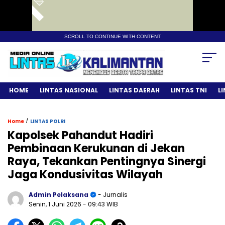
SCROLL TO CONTINUE WITH CONTENT
HOME
LINTAS NASIONAL
LINTAS DAERAH
LINTAS TNI
L
/
Home
LINTAS POLRI
Kapolsek Pahandut Hadiri
Pembinaan Kerukunan di Jekan
Raya, Tekankan Pentingnya Sinergi
Jaga Kondusivitas Wilayah
Admin Pelaksana
- Jurnalis
Senin, 1 Juni 2026
- 09:43 WIB