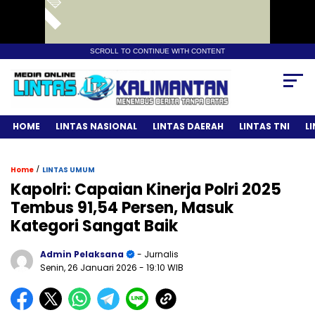
SCROLL TO CONTINUE WITH CONTENT
HOME
LINTAS NASIONAL
LINTAS DAERAH
LINTAS TNI
L
/
Home
LINTAS UMUM
Kapolri: Capaian Kinerja Polri 2025
Tembus 91,54 Persen, Masuk
Kategori Sangat Baik
Admin Pelaksana
- Jurnalis
Senin, 26 Januari 2026
- 19:10 WIB