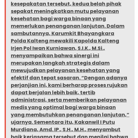
kesepakatan tersebut, kedua belah pihak
sepakat meningkatkan mutu pelayanan
kesehatan bagi warga binaan yang
memerlukan penanganan lanjutan. Dalam
sambutannya, Karumkit Bhayangkara
Polda Kalteng mewakili Kapolda Kalteng
Irjen Pol Iwan Kurniawan, S.I.K., M.Si.,
menyampaikan bahwa sinergi ini
merupakan langkah strategis dalam
mewujudkan pelayanan kesehatan yang
efektif dan tepat sasaran. “Dengan adanya
perjanjian ini, kami berharap proses rujukan
dapat berjalan lebih baik, tertib
administrasi, serta memberikan pelayanan
medis yang optimal bagi warga binaan
yang membutuhkan penanganan lanjutan,”
ujarnya. Sementara itu, Kakanwil I Putu
Murdiana, Amd. IP., S.H., M.H., menyambut
baik kerjasama tersebut dan menilai bahwa