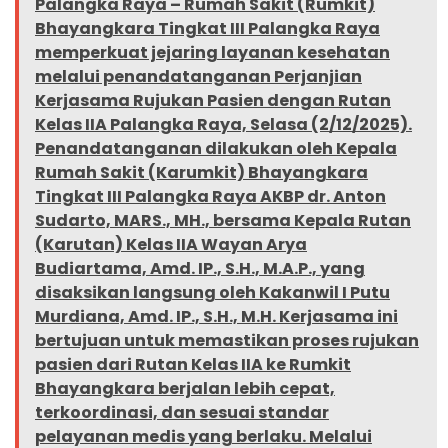
Palangka Raya – Rumah Sakit (Rumkit)
Bhayangkara Tingkat III Palangka Raya
memperkuat jejaring layanan kesehatan
melalui penandatanganan Perjanjian
Kerjasama Rujukan Pasien dengan Rutan
Kelas IIA Palangka Raya, Selasa (2/12/2025).
Penandatanganan dilakukan oleh Kepala
Rumah Sakit (Karumkit) Bhayangkara
Tingkat III Palangka Raya AKBP dr. Anton
Sudarto, MARS., MH., bersama Kepala Rutan
(Karutan) Kelas IIA Wayan Arya
Budiartama, Amd. IP., S.H., M.A.P., yang
disaksikan langsung oleh Kakanwil I Putu
Murdiana, Amd. IP., S.H., M.H. Kerjasama ini
bertujuan untuk memastikan proses rujukan
pasien dari Rutan Kelas IIA ke Rumkit
Bhayangkara berjalan lebih cepat,
terkoordinasi, dan sesuai standar
pelayanan medis yang berlaku. Melalui