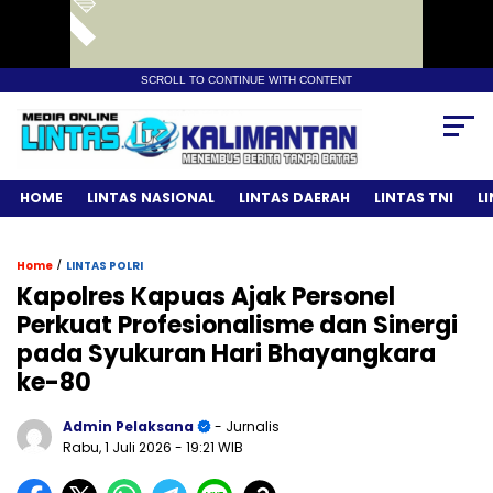
SCROLL TO CONTINUE WITH CONTENT
HOME
LINTAS NASIONAL
LINTAS DAERAH
LINTAS TNI
L
/
Home
LINTAS POLRI
Kapolres Kapuas Ajak Personel
Perkuat Profesionalisme dan Sinergi
pada Syukuran Hari Bhayangkara
ke-80
Admin Pelaksana
- Jurnalis
Rabu, 1 Juli 2026
- 19:21 WIB