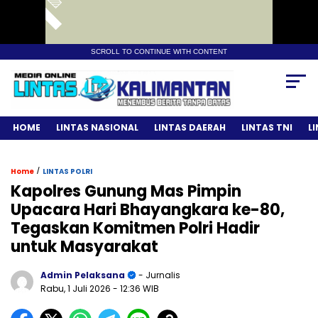
SCROLL TO CONTINUE WITH CONTENT
HOME
LINTAS NASIONAL
LINTAS DAERAH
LINTAS TNI
L
/
Home
LINTAS POLRI
Kapolres Gunung Mas Pimpin
Upacara Hari Bhayangkara ke-80,
Tegaskan Komitmen Polri Hadir
untuk Masyarakat
Admin Pelaksana
- Jurnalis
Rabu, 1 Juli 2026
- 12:36 WIB