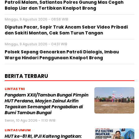
Patroli Malam, Satlantas Polres Gunung Mas Cegah
Balap Liar dan Tertibkan Knalpot Brong
Minggu, 9 Agustus 2026 - 08:58 WIB
Diputus Pacar, Sopir Truk Ancam Sebar Video Pribadi
dan Sakiti Mantan, Cak Sam Turun Tangan
Minggu, 9 Agustus 2026 - 04:31 WIB
Polsek Sepang Gencarkan Patroli Dialogis, Imbau
Warga Hindari Penggunaan Knalpot Brong
BERITA TERBARU
LINTAS TNI
Pangdam XXII/Tambun Bungai Pimpin
HUT Perdana, Mayjen Zainul Arifin
Tegaskan Semangat Pengabdian di
Bumi Tambun Bungai
Senin, 10 Agu 2026 - 11:10 WIB
LINTAS UMUM
HUT ke-81 RI, IPJI Kalteng Ingatkan: