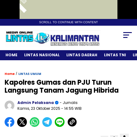
SCROLL TO CONTINUE WITH CONTENT
HOME
LINTAS NASIONAL
LINTAS DAERAH
LINTAS TNI
L
/
Home
LINTAS UMUM
Kapolres Gumas dan PJU Turun
Langsung Tanam Jagung Hibrida
Admin Pelaksana
- Jurnalis
Kamis, 23 Oktober 2025
- 14:55 WIB