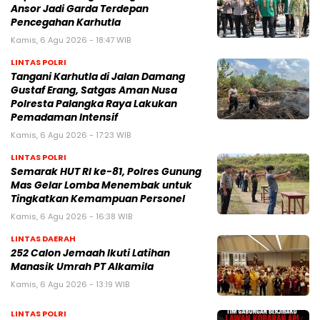
Ansor Jadi Garda Terdepan
Pencegahan Karhutla
Kamis, 6 Agu 2026 - 18:47 WIB
LINTAS POLRI
Tangani Karhutla di Jalan Damang
Gustaf Erang, Satgas Aman Nusa
Polresta Palangka Raya Lakukan
Pemadaman Intensif
Kamis, 6 Agu 2026 - 17:23 WIB
LINTAS POLRI
Semarak HUT RI ke-81, Polres Gunung
Mas Gelar Lomba Menembak untuk
Tingkatkan Kemampuan Personel
Kamis, 6 Agu 2026 - 16:38 WIB
LINTAS DAERAH
252 Calon Jemaah Ikuti Latihan
Manasik Umrah PT Alkamila
Kamis, 6 Agu 2026 - 13:19 WIB
LINTAS POLRI