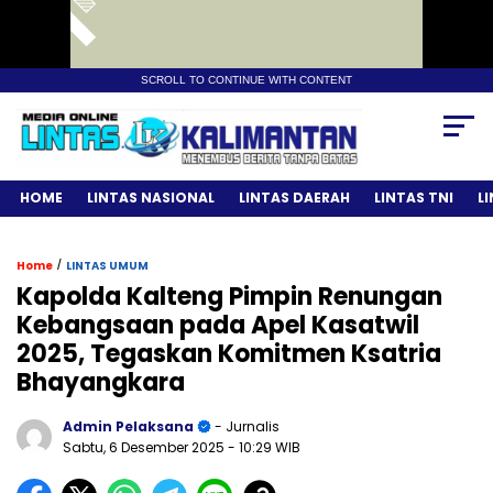
SCROLL TO CONTINUE WITH CONTENT
HOME
LINTAS NASIONAL
LINTAS DAERAH
LINTAS TNI
L
/
Home
LINTAS UMUM
Kapolda Kalteng Pimpin Renungan
Kebangsaan pada Apel Kasatwil
2025, Tegaskan Komitmen Ksatria
Bhayangkara
Admin Pelaksana
- Jurnalis
Sabtu, 6 Desember 2025
- 10:29 WIB