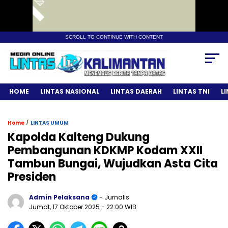
SCROLL TO CONTINUE WITH CONTENT
HOME
LINTAS NASIONAL
LINTAS DAERAH
LINTAS TNI
L
/
Home
LINTAS UMUM
Kapolda Kalteng Dukung
Pembangunan KDKMP Kodam XXII
Tambun Bungai, Wujudkan Asta Cita
Presiden
Admin Pelaksana
- Jurnalis
Jumat, 17 Oktober 2025
- 22:00 WIB