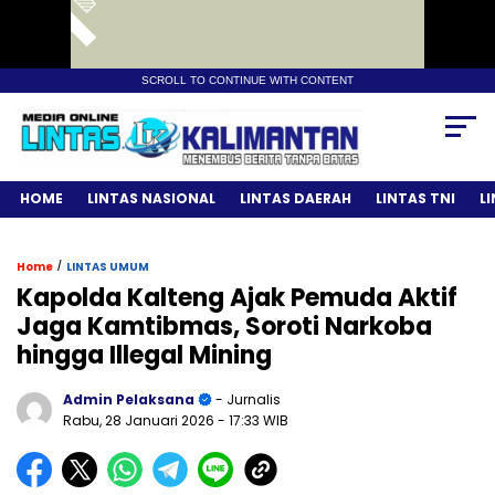
SCROLL TO CONTINUE WITH CONTENT
HOME
LINTAS NASIONAL
LINTAS DAERAH
LINTAS TNI
L
/
Home
LINTAS UMUM
Kapolda Kalteng Ajak Pemuda Aktif
Jaga Kamtibmas, Soroti Narkoba
hingga Illegal Mining
Admin Pelaksana
- Jurnalis
Rabu, 28 Januari 2026
- 17:33 WIB