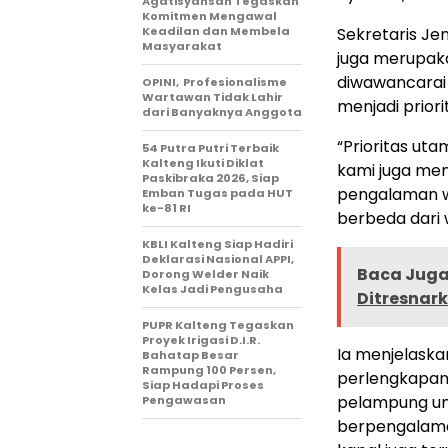
Agatisyansah Tegaskan
Komitmen Mengawal
Keadilan dan Membela
Sekretaris Je
Masyarakat
juga merupaka
diwawancara
OPINI, Profesionalisme
Wartawan Tidak Lahir
menjadi prior
dari Banyaknya Anggota
“Prioritas ut
54 Putra Putri Terbaik
Kalteng Ikuti Diklat
kami juga m
Paskibraka 2026, Siap
pengalaman wi
Emban Tugas pada HUT
ke-81 RI
berbeda dari w
KBLI Kalteng Siap Hadiri
Deklarasi Nasional APPI,
Baca Juga 
Dorong Welder Naik
Kelas Jadi Pengusaha
Ditresnar
PUPR Kalteng Tegaskan
Proyek Irigasi D.I.R.
Ia menjelaska
Bahatap Besar
Rampung 100 Persen,
perlengkapan 
Siap Hadapi Proses
pelampung unt
Pengawasan
berpengalaman