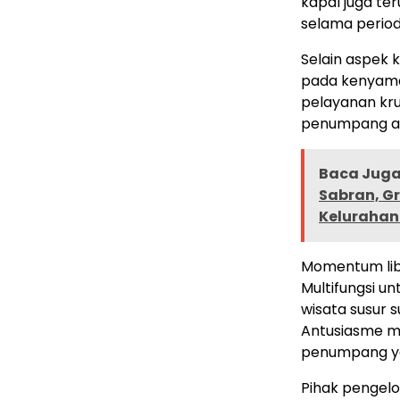
kapal juga te
selama period
Selain aspek 
pada kenyama
pelayanan kru
penumpang aga
Baca Juga 
Sabran, G
Kelurahan
Momentum lib
Multifungsi u
wisata susur s
Antusiasme ma
penumpang ya
Pihak pengelo