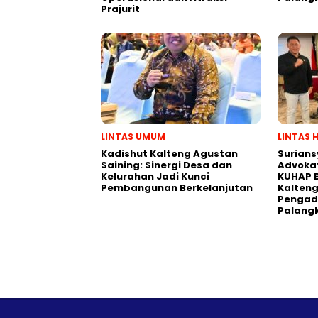
Prajurit
LINTAS UMUM
LINTAS 
Kadishut Kalteng Agustan
Surians
Saining: Sinergi Desa dan
Advokat
Kelurahan Jadi Kunci
KUHAP B
Pembangunan Berkelanjutan
Kalteng
Pengadi
Palang