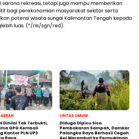
i sarana rekreasi, tetapi juga mampu memberikan
sitif bagi perekonomian masyarakat sekitar serta
an potensi wisata sungai Kalimantan Tengah kepada
ebih luas. (*/rls/sgn/red).
DAERAH
LINTAS UMUM
N Dinilai Tak Terbukti,
Diduga Dipicu Sisa
lima GPG Kembali
Pembakaran Sampah, Damkar
 Kantor PLN UP3
Palangka Raya Berhasil Cegah
ka Raya
Api Merambat ke Permukiman