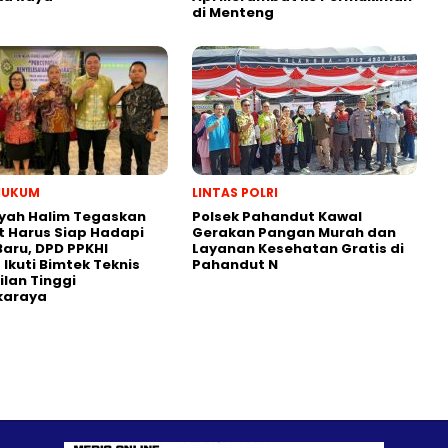
di Menteng
HUKUM
LINTAS POLRI
yah Halim Tegaskan
Polsek Pahandut Kawal
 Harus Siap Hadapi
Gerakan Pangan Murah dan
aru, DPD PPKHI
Layanan Kesehatan Gratis di
 Ikuti Bimtek Teknis
Pahandut N
lan Tinggi
karaya