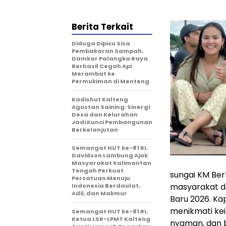
Berita Terkait
Diduga Dipicu Sisa
Pembakaran Sampah,
Damkar Palangka Raya
Berhasil Cegah Api
Merambat ke
Permukiman di Menteng
Kadishut Kalteng
Agustan Saining: Sinergi
Desa dan Kelurahan
Jadi Kunci Pembangunan
Berkelanjutan
Semangat HUT ke-81 RI,
Davidson Lambung Ajak
Masyarakat Kalimantan
Tengah Perkuat
sungai KM Ber
Persatuan Menuju
masyarakat d
Indonesia Berdaulat,
Adil, dan Makmur
Baru 2026. Kap
menikmati ke
Semangat HUT ke-81 RI,
Ketua LSR-LPMT Kalteng
nyaman, dan b