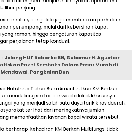
rus dilakukan guna menjamin kelayakan operasional
e libur panjang.
keselamatan, pengelola juga memberikan perhatian
nan penumpang, mulai dari kebersihan kapal,
 yang ramah, hingga pengaturan kapasitas
r perjalanan tetap kondusif.
:
Jelang HUT Kobar ke 66, Gubernur H. Agustiar
ratiskan Paket Sembako Dalam Pasar Murah di
 Mendawai, Pangkalan Bun
ur Natal dan Tahun Baru dimanfaatkan KM Berkah
ntuk mendukung sektor pariwisata lokal, khususnya
ungai, yang menjadi salah satu daya tarik khas daerah.
syarakat terlihat dari meningkatnya jumlah
ng memanfaatkan layanan kapal wisata tersebut.
la berharap, kehadiran KM Berkah Multifungsi tidak