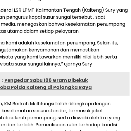
nderal LSR LPMT Kalimantan Tengah (Kalteng) Sury yang
n pengurus kapal susur sungai tersebut , saat
i media, menegaskan bahwa keselamatan penumpang
itas utama dalam setiap pelayaran.
ama kami adalah keselamatan penumpang. Selain itu,
engutamakan kenyamanan dan memastikan
sata yang kami tawarkan memiliki nilai lebih serta
isata susur sungai lainnya,” ujarnya Sury
:
Pengedar Sabu 106 Gram Dibekuk
koba Polda Kalteng di Palangka Raya
n, KM Berkah Multifungsi telah dilengkapi dengan
keselamatan sesuai standar, termasuk jaket
uk seluruh penumpang, serta diawaki oleh kru yang
 dan terlatih. Pemeriksaan rutin terhadap kondisi