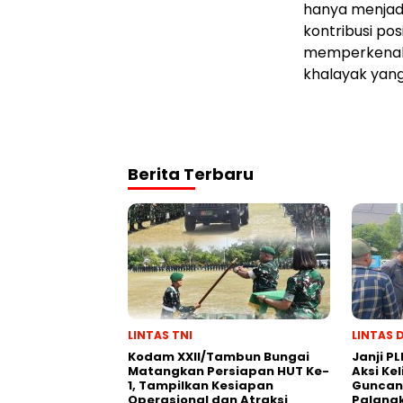
hanya menjad
kontribusi po
memperkenalk
khalayak yangl
Berita Terbaru
LINTAS TNI
LINTAS 
Kodam XXII/Tambun Bungai
Janji PL
Matangkan Persiapan HUT Ke-
Aksi Ke
1, Tampilkan Kesiapan
Guncang
Operasional dan Atraksi
Palang