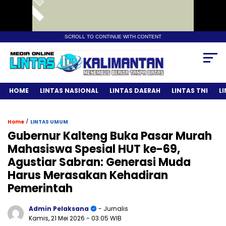
SCROLL TO CONTINUE WITH CONTENT
HOME
LINTAS NASIONAL
LINTAS DAERAH
LINTAS TNI
L
/
Home
LINTAS UMUM
Gubernur Kalteng Buka Pasar Murah
Mahasiswa Spesial HUT ke-69,
Agustiar Sabran: Generasi Muda
Harus Merasakan Kehadiran
Pemerintah
Admin Pelaksana
- Jurnalis
Kamis, 21 Mei 2026
- 03:05 WIB