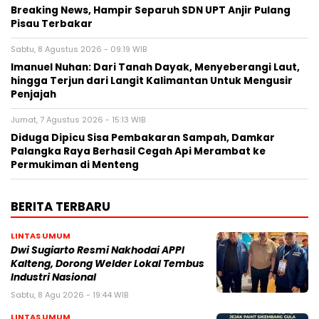
Breaking News, Hampir Separuh SDN UPT Anjir Pulang
Pisau Terbakar
Sabtu, 8 Agustus 2026 - 09:19 WIB
Imanuel Nuhan: Dari Tanah Dayak, Menyeberangi Laut,
hingga Terjun dari Langit Kalimantan Untuk Mengusir
Penjajah
Jumat, 7 Agustus 2026 - 15:13 WIB
Diduga Dipicu Sisa Pembakaran Sampah, Damkar
Palangka Raya Berhasil Cegah Api Merambat ke
Permukiman di Menteng
BERITA TERBARU
LINTAS UMUM
Dwi Sugiarto Resmi Nakhodai APPI
Kalteng, Dorong Welder Lokal Tembus
Industri Nasional
Sabtu, 8 Agu 2026 - 19:44 WIB
LINTAS UMUM