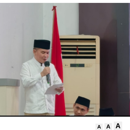
A
A
A