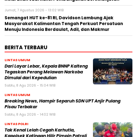
Jumat, 7 Agustus 2026 - 13:02 WIB
Semangat HUT ke-81 RI, Davidson Lambung Ajak
Masyarakat Kalimantan Tengah Perkuat Persatuan
Menuju Indonesia Berdaulat, Adil, dan Makmur
BERITA TERBARU
LINTAS UMUM
Dari Layar Lebar, Kepala BNNP Kalteng
Tegaskan Perang Melawan Narkoba
Dimulai dari Kepedulian
Sabtu, 8 Agu 2026 - 15:04 WIB
LINTAS UMUM
Breaking News, Hampir Separuh SDN UPT Anjir Pulang
Pisau Terbakar
Sabtu, 8 Agu 2026 - 14:02 WIB
LINTAS POLRI
Tak Kenal Lelah Cegah Karhutla,
Kapolsek Katingan Hilir Pimpin Patroli