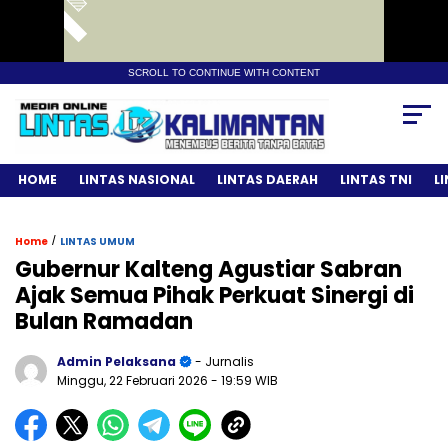
SCROLL TO CONTINUE WITH CONTENT
HOME
LINTAS NASIONAL
LINTAS DAERAH
LINTAS TNI
L
/
Home
LINTAS UMUM
Gubernur Kalteng Agustiar Sabran
Ajak Semua Pihak Perkuat Sinergi di
Bulan Ramadan
Admin Pelaksana
- Jurnalis
Minggu, 22 Februari 2026
- 19:59 WIB