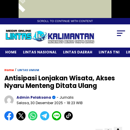
SCROLL TO CONTINUE WITH CONTENT
HOME
LINTAS NASIONAL
LINTAS DAERAH
LINTAS TNI
L
/
Home
LINTAS UMUM
Antisipasi Lonjakan Wisata, Akses
Nyaru Menteng Ditata Ulang
Admin Pelaksana
- Jurnalis
Selasa, 30 Desember 2025
- 18:23 WIB