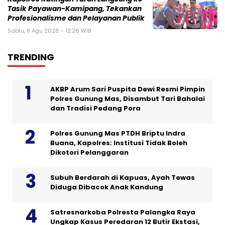
Tasik Payawan-Kamipang, Tekankan
Profesionalisme dan Pelayanan Publik
Sabtu, 8 Agu 2026 - 12:26 WIB
TRENDING
AKBP Arum Sari Puspita Dewi Resmi Pimpin
Polres Gunung Mas, Disambut Tari Bahalai
dan Tradisi Pedang Pora
Polres Gunung Mas PTDH Briptu Indra
Buana, Kapolres: Institusi Tidak Boleh
Dikotori Pelanggaran
Subuh Berdarah di Kapuas, Ayah Tewas
Diduga Dibacok Anak Kandung
Satresnarkoba Polresta Palangka Raya
Ungkap Kasus Peredaran 12 Butir Ekstasi,