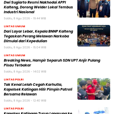
Dwi Sugiarto Resmi Nakhodai APPI
Kalteng, Dorong Welder Lokal Tembus
Industri Nasional
Sabtu, 8 Agu 2026 - 19:44 WIB
LINTAS UMUM
Dari Layar Lebar, Kepala BNNP Kalteng
Tegaskan Perang Melawan Narkoba
Dimulai dari Kepedulian
Sabtu, 8 Agu 2026 - 15:04 WIB
LINTAS UMUM
Breaking News, Hampir Separuh SDN UPT Anjir Pulang
Pisau Terbakar
Sabtu, 8 Agu 2026 - 14:02 WIB
LINTAS POLRI
Tak Kenal Lelah Cegah Karhutla,
Kapolsek Katingan Hilir Pimpin Patroli
Bersama Relawan
Sabtu, 8 Agu 2026 - 12:40 WIB
LINTAS POLRI
Kapolres Katingan Turun Langsung ke