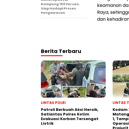
Rampung 100 Persen,
keamanan dan
Siap Hadapi Proses
Raya, sehing
Pengawasan
dan kehadiran
Berita Terbaru
LINTAS POLRI
LINTAS 
Patroli Berbuah Aksi Heroik,
Kodam 
Satlantas Polres Kotim
Matang
Evakuasi Korban Tersengat
1, Tamp
Listrik
Operasi
Prajurit