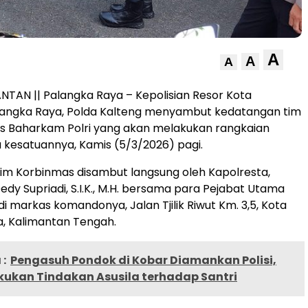
A
A
A
NTAN || Palangka Raya – Kepolisian Resor Kota
alangka Raya, Polda Kalteng menyambut kedatangan tim
s Baharkam Polri yang akan melakukan rangkaian
a kesatuannya, Kamis (5/3/2026) pagi.
im Korbinmas disambut langsung oleh Kapolresta,
edy Supriadi, S.I.K., M.H. bersama para Pejabat Utama
i markas komandonya, Jalan Tjilik Riwut Km. 3,5, Kota
, Kalimantan Tengah.
:
Pengasuh Pondok di Kobar Diamankan Polisi,
kukan Tindakan Asusila terhadap Santri