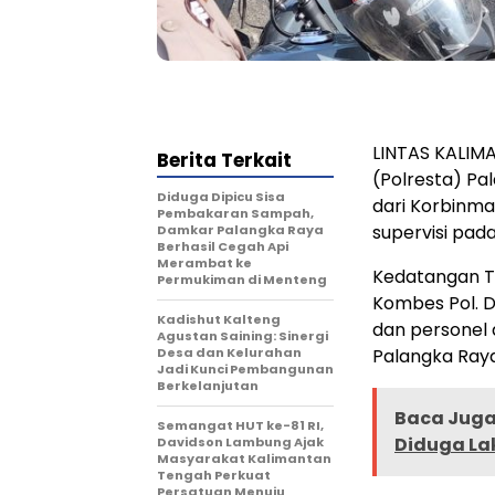
LINTAS KALIMA
Berita Terkait
(Polresta) P
Diduga Dipicu Sisa
dari Korbinma
Pembakaran Sampah,
supervisi pad
Damkar Palangka Raya
Berhasil Cegah Api
Merambat ke
Kedatangan T
Permukiman di Menteng
Kombes Pol. D
Kadishut Kalteng
dan personel d
Agustan Saining: Sinergi
Desa dan Kelurahan
Palangka Raya
Jadi Kunci Pembangunan
Berkelanjutan
Baca Juga 
Semangat HUT ke-81 RI,
Diduga La
Davidson Lambung Ajak
Masyarakat Kalimantan
Tengah Perkuat
Persatuan Menuju