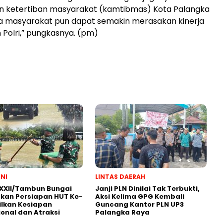
 ketertiban masyarakat (kamtibmas) Kota Palangka
ga masyarakat pun dapat semakin merasakan kinerja
 Polri,” pungkasnya. (pm)
TNI
LINTAS DAERAH
XXII/Tambun Bungai
Janji PLN Dinilai Tak Terbukti,
kan Persiapan HUT Ke-
Aksi Kelima GPG Kembali
ilkan Kesiapan
Guncang Kantor PLN UP3
onal dan Atraksi
Palangka Raya