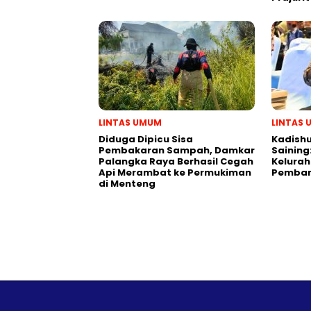
LINTAS UMUM
LINTAS
Diduga Dipicu Sisa
Kadishu
Pembakaran Sampah, Damkar
Saining
Palangka Raya Berhasil Cegah
Kelurah
Api Merambat ke Permukiman
Pemban
di Menteng