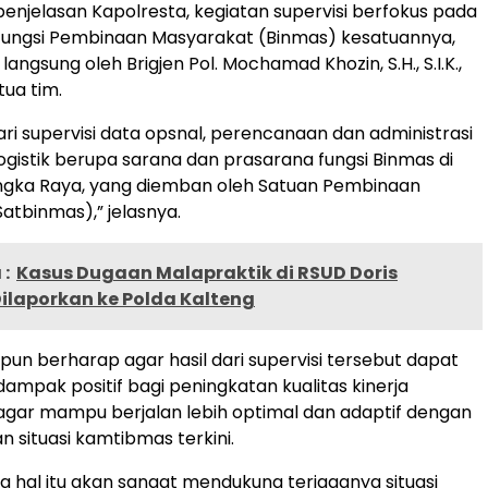
enjelasan Kapolresta, kegiatan supervisi berfokus pada
fungsi Pembinaan Masyarakat (Binmas) kesatuannya,
langsung oleh Brigjen Pol. Mochamad Khozin, S.H., S.I.K.,
tua tim.
ari supervisi data opsnal, perencanaan dan administrasi
logistik berupa sarana dan prasarana fungsi Binmas di
angka Raya, yang diemban oleh Satuan Pembinaan
atbinmas),” jelasnya.
:
Kasus Dugaan Malapraktik di RSUD Doris
ilaporkan ke Polda Kalteng
 pun berharap agar hasil dari supervisi tersebut dapat
mpak positif bagi peningkatan kualitas kinerja
gar mampu berjalan lebih optimal dan adaptif dengan
situasi kamtibmas terkini.
a hal itu akan sangat mendukung terjaganya situasi