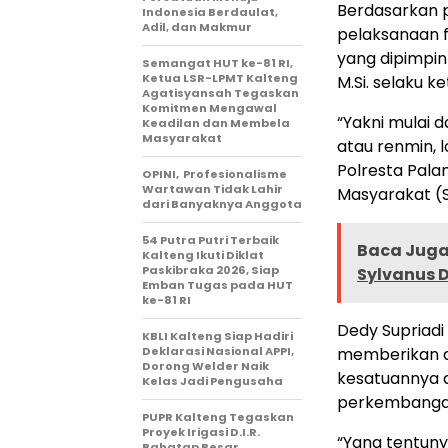
Berdasarkan p
Indonesia Berdaulat,
Adil, dan Makmur
pelaksanaan 
yang dipimpin 
Semangat HUT ke-81 RI,
Ketua LSR-LPMT Kalteng
M.Si. selaku ke
Agatisyansah Tegaskan
Komitmen Mengawal
“Yakni mulai d
Keadilan dan Membela
Masyarakat
atau renmin, 
Polresta Pal
OPINI, Profesionalisme
Wartawan Tidak Lahir
Masyarakat (S
dari Banyaknya Anggota
54 Putra Putri Terbaik
Baca Juga 
Kalteng Ikuti Diklat
Paskibraka 2026, Siap
Sylvanus D
Emban Tugas pada HUT
ke-81 RI
Dedy Supriadi
KBLI Kalteng Siap Hadiri
Deklarasi Nasional APPI,
memberikan da
Dorong Welder Naik
kesatuannya a
Kelas Jadi Pengusaha
perkembangan 
PUPR Kalteng Tegaskan
Proyek Irigasi D.I.R.
“Yang tentuny
Bahatap Besar