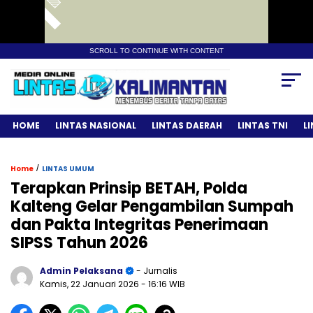
SCROLL TO CONTINUE WITH CONTENT
HOME
LINTAS NASIONAL
LINTAS DAERAH
LINTAS TNI
L
/
Home
LINTAS UMUM
Terapkan Prinsip BETAH, Polda
Kalteng Gelar Pengambilan Sumpah
dan Pakta Integritas Penerimaan
SIPSS Tahun 2026
Admin Pelaksana
- Jurnalis
Kamis, 22 Januari 2026
- 16:16 WIB