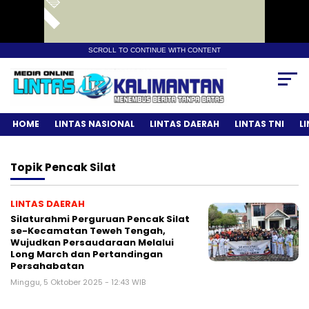
SCROLL TO CONTINUE WITH CONTENT
HOME
LINTAS NASIONAL
LINTAS DAERAH
LINTAS TNI
L
Topik
Pencak Silat
LINTAS DAERAH
Silaturahmi Perguruan Pencak Silat
se-Kecamatan Teweh Tengah,
Wujudkan Persaudaraan Melalui
Long March dan Pertandingan
Persahabatan
Minggu, 5 Oktober 2025 - 12:43 WIB