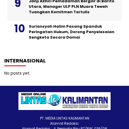
Janji Akhiri Pemadaman Bergilir di Barito
Utara, Manager ULP PLN Muara Teweh
Tuangkan Komitmen Tertulis
Suriansyah Halim Pasang Spanduk
Peringatan Hukum, Dorong Penyelesaian
Sengketa Secara Damai
INTERNASIONAL
No posts yet.
PT. MEDIA LINTAS KALIMANTAN
Alamat Redaksi:
Alamat Redaksi : Jl. Permata Biru RT/RW: 036/08