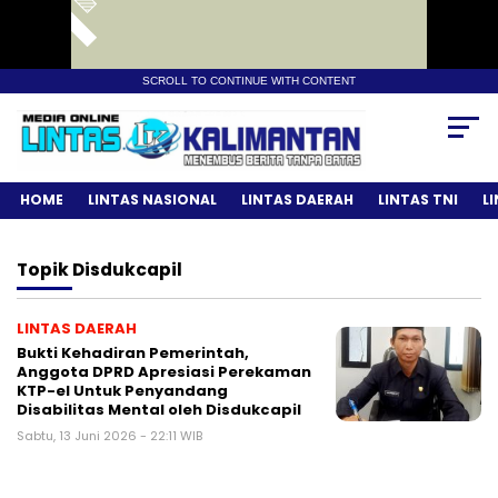
SCROLL TO CONTINUE WITH CONTENT
HOME
LINTAS NASIONAL
LINTAS DAERAH
LINTAS TNI
L
Topik
Disdukcapil
LINTAS DAERAH
Bukti Kehadiran Pemerintah,
Anggota DPRD Apresiasi Perekaman
KTP-el Untuk Penyandang
Disabilitas Mental oleh Disdukcapil
Sabtu, 13 Juni 2026 - 22:11 WIB