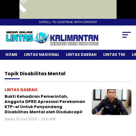
SCROLL TO CONTINUE WITH CONTENT
HOME
LINTAS NASIONAL
LINTAS DAERAH
LINTAS TNI
L
Topik
Disabilitas Mental
LINTAS DAERAH
Bukti Kehadiran Pemerintah,
Anggota DPRD Apresiasi Perekaman
KTP-el Untuk Penyandang
Disabilitas Mental oleh Disdukcapil
Sabtu, 13 Juni 2026 - 22:11 WIB