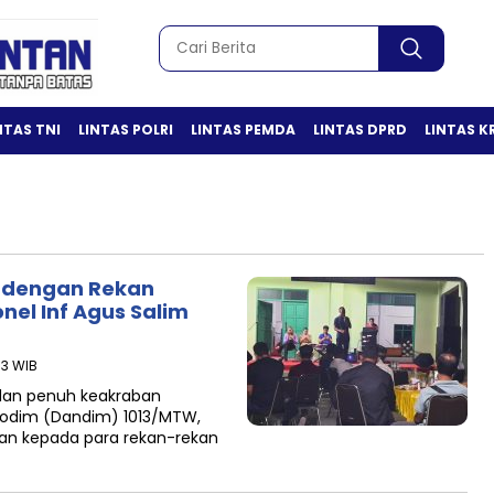
NTAS TNI
LINTAS POLRI
LINTAS PEMDA
LINTAS DPRD
LINTAS K
 dengan Rekan
nel Inf Agus Salim
03 WIB
dan penuh keakraban
odim (Dandim) 1013/MTW,
tan kepada para rekan-rekan