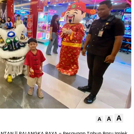
A
A
A
ANTAN || PALANGKA RAYA – Perayaan Tahun Baru Imlek