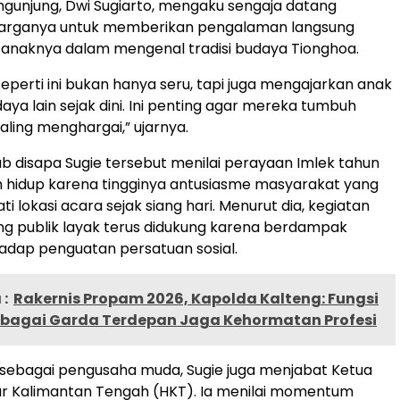
ngunjung, Dwi Sugiarto, mengaku sengaja datang
arganya untuk memberikan pengalaman langsung
anaknya dalam mengenal tradisi budaya Tionghoa.
seperti ini bukan hanya seru, tapi juga mengajarkan anak
ya lain sejak dini. Ini penting agar mereka tumbuh
aling menghargai,” ujarnya.
ab disapa Sugie tersebut menilai perayaan Imlek tahun
bih hidup karena tingginya antusiasme masyarakat yang
 lokasi acara sejak siang hari. Menurut dia, kegiatan
ng publik layak terus didukung karena berdampak
adap penguatan persatuan sosial.
:
Rakernis Propam 2026, Kapolda Kalteng: Fungsi
bagai Garda Terdepan Jaga Kehormatan Profesi
l sebagai pengusaha muda, Sugie juga menjabat Ketua
r Kalimantan Tengah (HKT). Ia menilai momentum