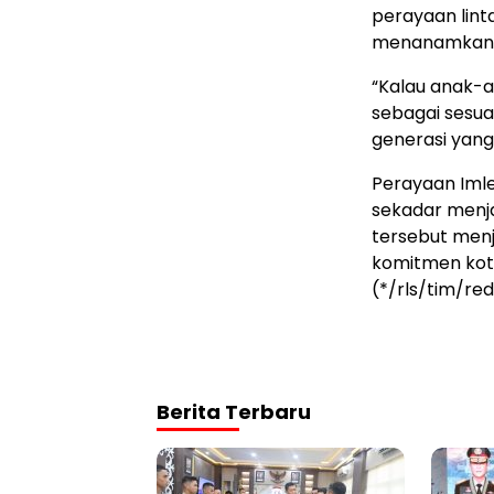
perayaan lint
menanamkan ni
“Kalau anak-a
sebagai sesu
generasi yang
Perayaan Imlek
sekadar menja
tersebut men
komitmen kot
(*/rls/tim/re
Berita Terbaru