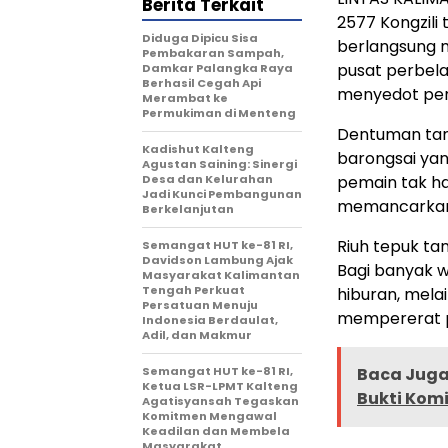
Berita Terkait
2577 Kongzili 
Diduga Dipicu Sisa
berlangsung m
Pembakaran Sampah,
pusat perbela
Damkar Palangka Raya
Berhasil Cegah Api
menyedot perh
Merambat ke
Permukiman di Menteng
Dentuman tam
Kadishut Kalteng
barongsai yan
Agustan Saining: Sinergi
Desa dan Kelurahan
pemain tak h
Jadi Kunci Pembangunan
memancarkan 
Berkelanjutan
Riuh tepuk ta
Semangat HUT ke-81 RI,
Davidson Lambung Ajak
Bagi banyak w
Masyarakat Kalimantan
Tengah Perkuat
hiburan, mela
Persatuan Menuju
mempererat 
Indonesia Berdaulat,
Adil, dan Makmur
Semangat HUT ke-81 RI,
Baca Juga 
Ketua LSR-LPMT Kalteng
Bukti Kom
Agatisyansah Tegaskan
Komitmen Mengawal
Keadilan dan Membela
Masyarakat