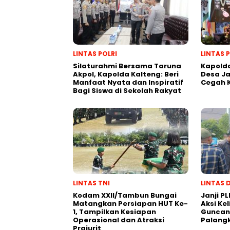
LINTAS POLRI
LINTAS 
Silaturahmi Bersama Taruna
Kapolda
Akpol, Kapolda Kalteng: Beri
Desa J
Manfaat Nyata dan Inspiratif
Cegah 
Bagi Siswa di Sekolah Rakyat
LINTAS TNI
LINTAS 
Kodam XXII/Tambun Bungai
Janji PL
Matangkan Persiapan HUT Ke-
Aksi Ke
1, Tampilkan Kesiapan
Guncang
Operasional dan Atraksi
Palang
Prajurit