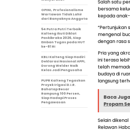
Salah satu pe
bersama kelu
OPINI, Profesionalisme
Wartawan Tidak Lahir
kepada anak-
dari Banyaknya Anggota
“Pertunjukan 
54 Putra Putri Terbaik
Kalteng Ikuti Diklat
mengenal buda
Paskibraka 2026, Siap
dengan rasa s
Emban Tugas pada HUT
ke-81 RI
Pria yang akr
KBLI Kalteng Siap Hadiri
ini terasa le
Deklarasi Nasional APPI,
Dorong Welder Naik
telah memadati
Kelas Jadi Pengusaha
budaya di rua
langsung terh
PUPR Kalteng Tegaskan
Proyek Irigasi D.I.R.
Bahatap Besar
Rampung 100 Persen,
Baca Juga 
Siap Hadapi Proses
Pengawasan
Propam Se
Selain dikena
Relawan Haba