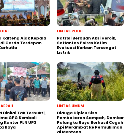
POLRI
LINTAS POLRI
 Kalteng Ajak Kepala
Patroli Berbuah Aksi Heroik,
adi Garda Terdepan
Satlantas Polres Kotim
Karhutla
Evakuasi Korban Tersengat
Listrik
DAERAH
LINTAS UMUM
N Dinilai Tak Terbukti,
Diduga Dipicu Sisa
lima GPG Kembali
Pembakaran Sampah, Damkar
 Kantor PLN UP3
Palangka Raya Berhasil Cegah
ka Raya
Api Merambat ke Permukiman
di Menteng