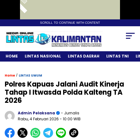
SCROLL TO CONTINUE WITH CONTENT
HOME
LINTAS NASIONAL
LINTAS DAERAH
LINTAS TNI
L
/
Home
LINTAS UMUM
Polres Kapuas Jalani Audit Kinerja
Tahap I Itwasda Polda Kalteng TA
2026
Admin Pelaksana
- Jurnalis
Rabu, 4 Februari 2026
- 10:00 WIB