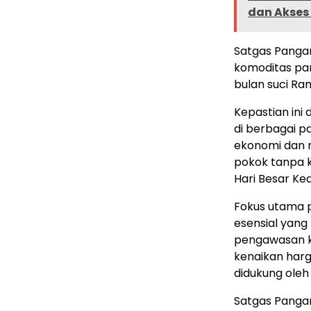
dan Akses
Satgas Pangan
komoditas pan
bulan suci R
Kepastian ini
di berbagai pa
ekonomi dan 
pokok tanpa k
Hari Besar Ke
Fokus utama 
esensial yan
pengawasan ko
kenaikan harga
didukung oleh
Satgas Panga