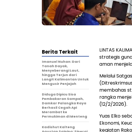
LINTAS KALIM
Berita Terkait
strategis gun
Imanuel Nuhan: Dari
aman menjelan
Tanah Dayak,
Menyeberangi Laut,
hingga Terjun dari
Melalui Satga
Langit Kalimantan Untuk
(Ditreskrimsu
Mengusir Penjajah
membahas str
Diduga Dipicu Sisa
rangka menjel
Pembakaran Sampah,
Damkar Palangka Raya
(12/2/2026).
Berhasil Cegah Api
Merambat ke
Yuas Elko seb
Permukiman di Menteng
Ekonomi, Keu
Kadishut Kalteng
kegiatan Rako
Agustan Saining: Sinergi