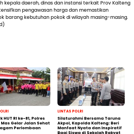
 kepala daerah, dinas dan instansi terkait Prov Kalteng
tensifkan pengawasan harga dan memastikan
ok barang kebutuhan pokok di wilayah masing-masing.
d)
POLRI
LINTAS POLRI
 HUT RI ke-81, Polres
Silaturahmi Bersama Taruna
Mas Gelar Jalan Sehat
Akpol, Kapolda Kalteng: Beri
ragam Perlombaan
Manfaat Nyata dan Inspiratif
Bagi Siswa di Sekolah Rakyat