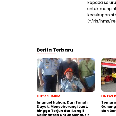
kepada seluruh
untuk mengin
kecukupan st
(*/rls/hms/re
Berita Terbaru
LINTAS UMUM
LINTAS 
Imanuel Nuhan: Dari Tanah
Semarak
Dayak, Menyeberangi Laut,
Gunung 
hingga Terjun dari Langit
dan Be
Kalimantan Untuk Mengusir