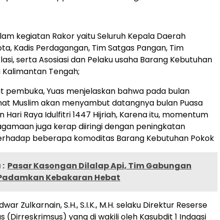
alam kegiatan Rakor yaitu Seluruh Kepala Daerah
a, Kadis Perdagangan, Tim Satgas Pangan, Tim
flasi, serta Asosiasi dan Pelaku usaha Barang Kebutuhan
i Kalimantan Tengah;
 pembuka, Yuas menjelaskan bahwa pada bulan
 umat Muslim akan menyambut datangnya bulan Puasa
Hari Raya Idulfitri 1447 Hijriah, Karena itu, momentum
agamaan juga kerap diiringi dengan peningkatan
erhadap beberapa komoditas Barang Kebutuhan Pokok
:
Pasar Kasongan Dilalap Api, Tim Gabungan
 Padamkan Kebakaran Hebat
war Zulkarnain, S.H., S.I.K., M.H. selaku Direktur Reserse
s (Dirreskrimsus) yang di wakili oleh Kasubdit 1 Indagsi