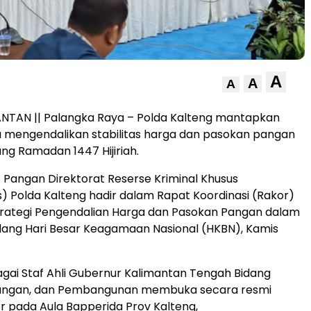
A
A
A
ANTAN || Palangka Raya – Polda Kalteng mantapkan
a mengendalikan stabilitas harga dan pasokan pangan
g Ramadan 1447 Hijiriah.
s Pangan Direktorat Reserse Kriminal Khusus
s) Polda Kalteng hadir dalam Rapat Koordinasi (Rakor)
ategi Pengendalian Harga dan Pasokan Pangan dalam
ang Hari Besar Keagamaan Nasional (HKBN), Kamis
agai Staf Ahli Gubernur Kalimantan Tengah Bidang
angan, dan Pembangunan membuka secara resmi
r pada Aula Bapperida Prov Kalteng,