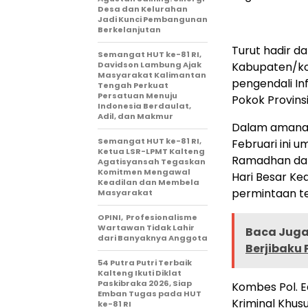
Desa dan Kelurahan
Jadi Kunci Pembangunan
Berkelanjutan
Turut hadir d
Semangat HUT ke-81 RI,
Davidson Lambung Ajak
Kabupaten/kot
Masyarakat Kalimantan
pengendali In
Tengah Perkuat
Persatuan Menuju
Pokok Provins
Indonesia Berdaulat,
Adil, dan Makmur
Dalam amanat
Semangat HUT ke-81 RI,
Februari ini
Ketua LSR-LPMT Kalteng
Ramadhan dan 
Agatisyansah Tegaskan
Komitmen Mengawal
Hari Besar Ke
Keadilan dan Membela
permintaan t
Masyarakat
OPINI, Profesionalisme
Wartawan Tidak Lahir
Baca Juga 
dari Banyaknya Anggota
Berjibaku
54 Putra Putri Terbaik
Kalteng Ikuti Diklat
Paskibraka 2026, Siap
Kombes Pol. Ed
Emban Tugas pada HUT
Kriminal Khusu
ke-81 RI