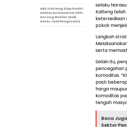
selaku Naras
KBLI Kalteng Siap Hadiri
Kalteng telah
Deklarasi Nasional APPI,
Dorong Welder Naik
ketersediaan 
Kelas Jadi Pengusaha
pokok menjel
Langkah strat
Melaksanakan
serta memasti
Selain itu, p
pencegahan p
komoditas. “K
pasti bebera
harga maupun
komoditas pan
tengah masya
Baca Juga 
Sektor Pen