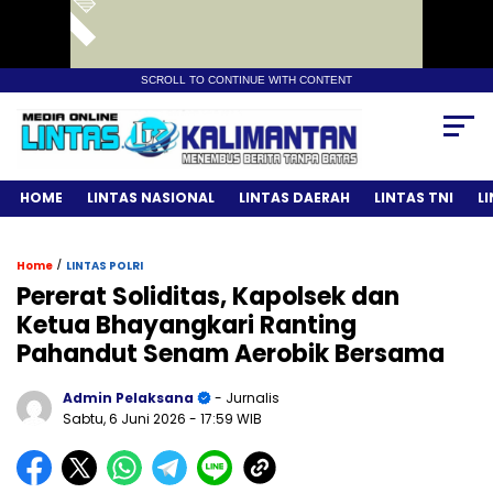
SCROLL TO CONTINUE WITH CONTENT
HOME
LINTAS NASIONAL
LINTAS DAERAH
LINTAS TNI
L
/
Home
LINTAS POLRI
Pererat Soliditas, Kapolsek dan
Ketua Bhayangkari Ranting
Pahandut Senam Aerobik Bersama
Admin Pelaksana
- Jurnalis
Sabtu, 6 Juni 2026
- 17:59 WIB