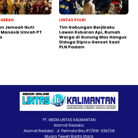
DAERAH
LINTAS POLRI
on Jemaah Ikuti
Tim Gabungan Berjibaku
 Manasik Umrah PT
Lawan Kobaran Api, Rumah
a
Warga di Gunung Mas Hangus
Diduga Dipicu Genset Saat
PLN Padam
PT. MEDIA LINTAS KALIMANTAN
Alamat Redaksi:
Alamat Redaksi : Jl. Permata Biru RT/RW: 036/08
Muara Teweh Barito Utara