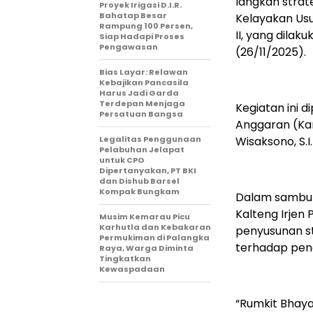
langkah strate
Proyek Irigasi D.I.R.
Bahatap Besar
Kelayakan Usul
Rampung 100 Persen,
II, yang dilak
Siap Hadapi Proses
Pengawasan
(26/11/2025).
Bias Layar: Relawan
Kebajikan Pancasila
Harus Jadi Garda
Terdepan Menjaga
Kegiatan ini 
Persatuan Bangsa
Anggaran (Ka
Legalitas Penggunaan
Wisaksono, S.I
Pelabuhan Jelapat
untuk CPO
Dipertanyakan, PT BKI
dan Dishub Barsel
Kompak Bungkam
Dalam sambut
Kalteng Irjen 
Musim Kemarau Picu
Karhutla dan Kebakaran
penyusunan s
Permukiman di Palangka
terhadap peng
Raya, Warga Diminta
Tingkatkan
Kewaspadaan
“Rumkit Bhay