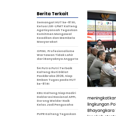
Berita Terkait
Semangat HUT ke-81 RI,
Ketua LSR-LPMT Kalteng
Agatisyansah Tegaskan
Komitmen Mengawal
Keadilan dan Membela
Masyarakat
OPINI, Profesionalisme
Wartawan Tidak Lahir
dari Banyaknya Anggota
54 Putra Putri Terbaik
Kalteng Ikuti Diklat
Paskibraka 2026, Siap
Emban Tugas pada HUT
ke-81 RI
KBLI Kalteng Siap Hadiri
Deklarasi Nasional APPI,
meningkatkan 
Dorong Welder Naik
lingkungan Pol
Kelas Jadi Pengusaha
Bhayangkara T
PUPR Kalteng Tegaskan