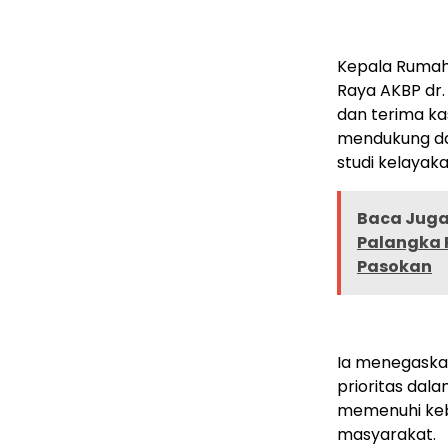
Kepala Rumah 
Raya AKBP dr.
dan terima ka
mendukung d
studi kelayakan
Baca Juga 
Palangka 
Pasokan
Ia menegaska
prioritas dal
memenuhi kebu
masyarakat.