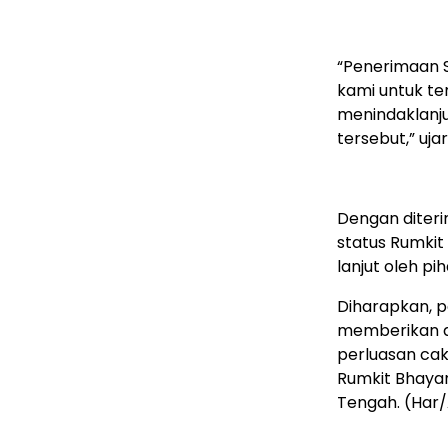
“Penerimaan S
kami untuk t
menindaklanju
tersebut,” uja
Dengan diter
status Rumkit 
lanjut oleh pih
Diharapkan, p
memberikan d
perluasan ca
Rumkit Bhayan
Tengah. (Har/