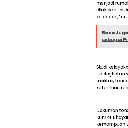
menjadi rumah
dilakukan ini
ke depan,” un
Baca Juga 
sebagai Pi
Studi kelayak
peningkatan s
fasilitas, te
ketentuan ruma
Dokumen ters
Rumkit Bhayan
kemampuan SD