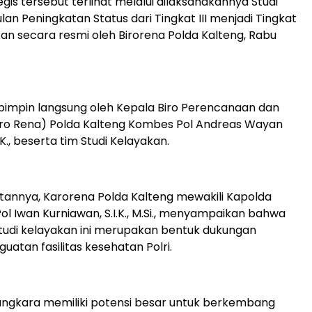
gis tersebut terlihat melalui dilaksanakannya Studi
an Peningkatan Status dari Tingkat III menjadi Tingkat
ukan secara resmi oleh Birorena Polda Kalteng, Rabu
dipimpin langsung oleh Kepala Biro Perencanaan dan
ro Rena) Polda Kalteng Kombes Pol Andreas Wayan
.K., beserta tim Studi Kelayakan.
annya, Karorena Polda Kalteng mewakili Kapolda
Pol Iwan Kurniawan, S.I.K., M.Si., menyampaikan bahwa
tudi kelayakan ini merupakan bentuk dukungan
uatan fasilitas kesehatan Polri.
angkara memiliki potensi besar untuk berkembang