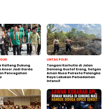
POLRI
LINTAS POLRI
a Kalteng Dukung
Tangani Karhutla di Jalan
 Ansor Jadi Garda
Damang Gustaf Erang, Satgas
an Pencegahan
Aman Nusa Polresta Palangka
a
Raya Lakukan Pemadaman
Intensif