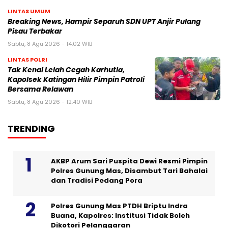
LINTAS UMUM
Breaking News, Hampir Separuh SDN UPT Anjir Pulang
Pisau Terbakar
Sabtu, 8 Agu 2026 - 14:02 WIB
LINTAS POLRI
Tak Kenal Lelah Cegah Karhutla,
Kapolsek Katingan Hilir Pimpin Patroli
Bersama Relawan
Sabtu, 8 Agu 2026 - 12:40 WIB
TRENDING
AKBP Arum Sari Puspita Dewi Resmi Pimpin
Polres Gunung Mas, Disambut Tari Bahalai
dan Tradisi Pedang Pora
Polres Gunung Mas PTDH Briptu Indra
Buana, Kapolres: Institusi Tidak Boleh
Dikotori Pelanggaran