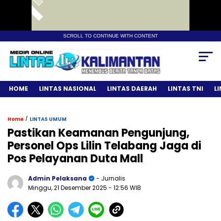
SCROLL TO CONTINUE WITH CONTENT
HOME
LINTAS NASIONAL
LINTAS DAERAH
LINTAS TNI
L
/
Home
LINTAS UMUM
Pastikan Keamanan Pengunjung,
Personel Ops Lilin Telabang Jaga di
Pos Pelayanan Duta Mall
Admin Pelaksana
- Jurnalis
Minggu, 21 Desember 2025
- 12:56 WIB