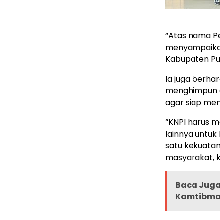
“Atas nama Pe
menyampaikan 
Kabupaten Pul
Ia juga berh
menghimpun 
agar siap me
“KNPI harus 
lainnya untuk
satu kekuata
masyarakat, 
Baca Juga 
Kamtibmas,