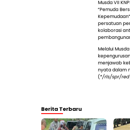
Musda VII KN
“Pemuda Bersa
Kepemudaan”.
persatuan p
kolaborasi a
pembangunan 
Melalui Musda
kepengurusan
menjawab kebu
nyata dalam 
(
*/rls/spr/red
Berita Terbaru