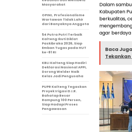
Keadilan dan Membela
Dalam sambu
Masyarakat
Kabupaten Pu
OPINI, Profesionalisme
berkualitas, c
Wartawan Tidak Lahir
dari Banyaknya Anggota
mengembangka
agar berdaya 
54 Putra Putri Terbaik
Kalteng Ikuti Diklat
Paskibraka 2026, Siap
Emban Tugas pada HUT
Baca Juga 
ke-81 RI
Tekankan 
KBLI Kalteng Siap Hadiri
Deklarasi Nasional APPI,
Dorong Welder Naik
Kelas Jadi Pengusaha
PUPR Kalteng Tegaskan
Proyek Irigasi D.I.R.
Bahatap Besar
Rampung 100 Persen,
Siap Hadapi Proses
Pengawasan