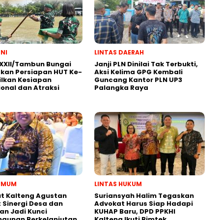
TNI
LINTAS DAERAH
XXII/Tambun Bungai
Janji PLN Dinilai Tak Terbukti,
kan Persiapan HUT Ke-
Aksi Kelima GPG Kembali
ilkan Kesiapan
Guncang Kantor PLN UP3
onal dan Atraksi
Palangka Raya
 UMUM
LINTAS HUKUM
t Kalteng Agustan
Suriansyah Halim Tegaskan
: Sinergi Desa dan
Advokat Harus Siap Hadapi
an Jadi Kunci
KUHAP Baru, DPD PPKHI
gunan Berkelanjutan
Kalteng Ikuti Bimtek