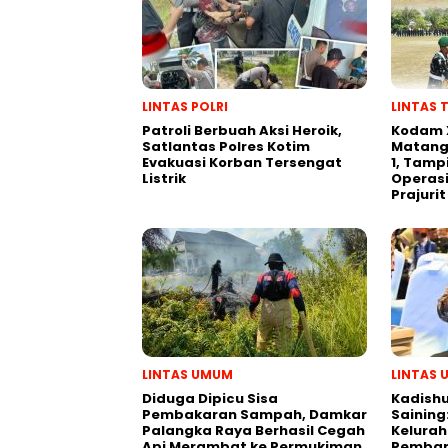
LINTAS POLRI
LINTAS 
Patroli Berbuah Aksi Heroik,
Kodam 
Satlantas Polres Kotim
Matang
Evakuasi Korban Tersengat
1, Tamp
Listrik
Operasi
Prajurit
LINTAS UMUM
LINTAS
Diduga Dipicu Sisa
Kadishu
Pembakaran Sampah, Damkar
Saining
Palangka Raya Berhasil Cegah
Kelurah
Api Merambat ke Permukiman
Pemban