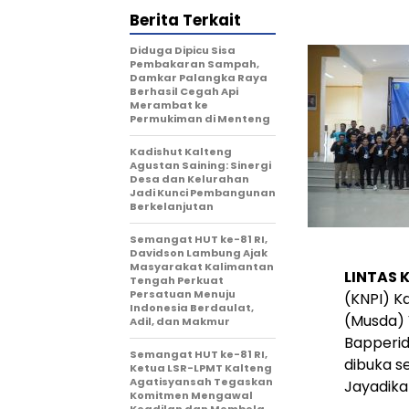
Berita Terkait
Diduga Dipicu Sisa
Pembakaran Sampah,
Damkar Palangka Raya
Berhasil Cegah Api
Merambat ke
Permukiman di Menteng
Kadishut Kalteng
Agustan Saining: Sinergi
Desa dan Kelurahan
Jadi Kunci Pembangunan
Berkelanjutan
Semangat HUT ke-81 RI,
Davidson Lambung Ajak
Masyarakat Kalimantan
LINTAS 
Tengah Perkuat
Persatuan Menuju
(KNPI) K
Indonesia Berdaulat,
(Musda) 
Adil, dan Makmur
Bapperid
Semangat HUT ke-81 RI,
dibuka s
Ketua LSR-LPMT Kalteng
Agatisyansah Tegaskan
Jayadika
Komitmen Mengawal