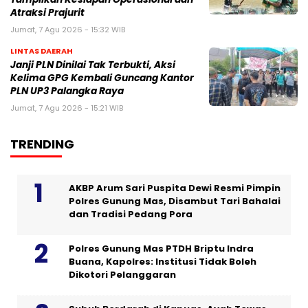
Atraksi Prajurit
Jumat, 7 Agu 2026 - 15:32 WIB
LINTAS DAERAH
Janji PLN Dinilai Tak Terbukti, Aksi
Kelima GPG Kembali Guncang Kantor
PLN UP3 Palangka Raya
Jumat, 7 Agu 2026 - 15:21 WIB
TRENDING
AKBP Arum Sari Puspita Dewi Resmi Pimpin
Polres Gunung Mas, Disambut Tari Bahalai
dan Tradisi Pedang Pora
Polres Gunung Mas PTDH Briptu Indra
Buana, Kapolres: Institusi Tidak Boleh
Dikotori Pelanggaran