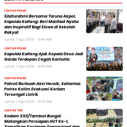
LINTAS POLRI
Silaturahmi Bersama Taruna Akpol,
Kapolda Kalteng: Beri Manfaat Nyata
dan Inspiratif Bagi Siswa di Sekolah
Rakyat
Jumat, 7 Agu 2026 - 19:49 WIB
LINTAS POLRI
Kapolda Kalteng Ajak Kepala Desa Jadi
Garda Terdepan Cegah Karhutla
Jumat, 7 Agu 2026 - 19:38 WIB
LINTAS POLRI
Patroli Berbuah Aksi Heroik, Satlantas
Polres Kotim Evakuasi Korban
Tersengat Listrik
Jumat, 7 Agu 2026 - 16:38 WIB
LINTAS TNI
Kodam XXII/Tambun Bungai
Matangkan Persiapan HUT Ke-1,
Tampilkan Kesiapan Operasional dan