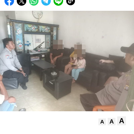
A
A
A