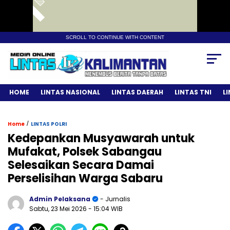
SCROLL TO CONTINUE WITH CONTENT
HOME
LINTAS NASIONAL
LINTAS DAERAH
LINTAS TNI
L
/
Home
LINTAS POLRI
Kedepankan Musyawarah untuk
Mufakat, Polsek Sabangau
Selesaikan Secara Damai
Perselisihan Warga Sabaru
Admin Pelaksana
- Jurnalis
Sabtu, 23 Mei 2026
- 15:04 WIB