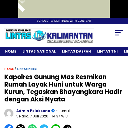
SCROLL TO CONTINUE WITH CONTENT
HOME
LINTAS NASIONAL
LINTAS DAERAH
LINTAS TNI
L
/
Home
LINTAS POLRI
Kapolres Gunung Mas Resmikan
Rumah Layak Huni untuk Warga
Kurun, Tegaskan Bhayangkara Hadir
dengan Aksi Nyata
Admin Pelaksana
- Jurnalis
Selasa, 7 Juli 2026
- 14:37 WIB