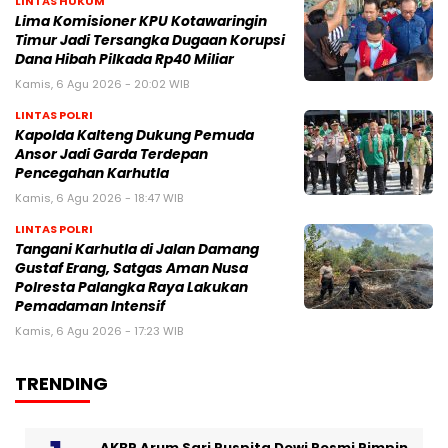
LINTAS HUKUM
Lima Komisioner KPU Kotawaringin
Timur Jadi Tersangka Dugaan Korupsi
Dana Hibah Pilkada Rp40 Miliar
Kamis, 6 Agu 2026 - 20:02 WIB
LINTAS POLRI
Kapolda Kalteng Dukung Pemuda
Ansor Jadi Garda Terdepan
Pencegahan Karhutla
Kamis, 6 Agu 2026 - 18:47 WIB
LINTAS POLRI
Tangani Karhutla di Jalan Damang
Gustaf Erang, Satgas Aman Nusa
Polresta Palangka Raya Lakukan
Pemadaman Intensif
Kamis, 6 Agu 2026 - 17:23 WIB
TRENDING
AKBP Arum Sari Puspita Dewi Resmi Pimpin