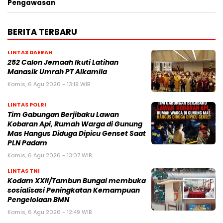
Pengawasan
BERITA TERBARU
LINTAS DAERAH
252 Calon Jemaah Ikuti Latihan
Manasik Umrah PT Alkamila
Kamis, 6 Agu 2026 - 13:19 WIB
LINTAS POLRI
Tim Gabungan Berjibaku Lawan
Kobaran Api, Rumah Warga di Gunung
Mas Hangus Diduga Dipicu Genset Saat
PLN Padam
Kamis, 6 Agu 2026 - 13:07 WIB
LINTAS TNI
Kodam XXII/Tambun Bungai membuka
sosialisasi Peningkatan Kemampuan
Pengelolaan BMN
Kamis, 6 Agu 2026 - 12:49 WIB