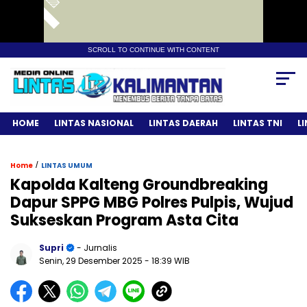
SCROLL TO CONTINUE WITH CONTENT
HOME
LINTAS NASIONAL
LINTAS DAERAH
LINTAS TNI
L
/
Home
LINTAS UMUM
Kapolda Kalteng Groundbreaking
Dapur SPPG MBG Polres Pulpis, Wujud
Sukseskan Program Asta Cita
Supri
- Jurnalis
Senin, 29 Desember 2025
- 18:39 WIB