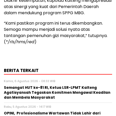
Diakhir kesempatan, Kapolda Kalteng mengapresiasi
atas sinergi yang kuat dari Pemerintah Daerah
dalam mendukung program SPPG MBG.
“Kami pastikan program ini terus dikembangkan.
Semoga mampu menjadi solusi nyata atas
tantangan pemenuhan gizi masyarakat,” tutupnya.
(
*/rls/hms/red
)
BERITA TERKAIT
Kamis, 6 Agustus 2026 - 08:33 WIB
Semangat HUT ke-81 RI, Ketua LSR-LPMT Kalteng
Agatisyansah Tegaskan Komitmen Mengawal Keadilan
dan Membela Masyarakat
Rabu, 5 Agustus 2026 - 14:17 WIB
OPINI, Profesionalisme Wartawan Tidak Lahir dari