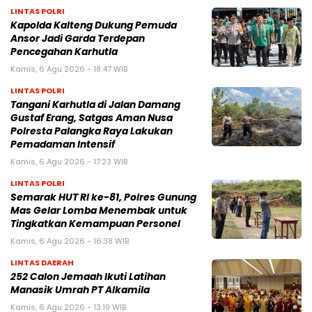
LINTAS POLRI
Kapolda Kalteng Dukung Pemuda
Ansor Jadi Garda Terdepan
Pencegahan Karhutla
Kamis, 6 Agu 2026 - 18:47 WIB
LINTAS POLRI
Tangani Karhutla di Jalan Damang
Gustaf Erang, Satgas Aman Nusa
Polresta Palangka Raya Lakukan
Pemadaman Intensif
Kamis, 6 Agu 2026 - 17:23 WIB
LINTAS POLRI
Semarak HUT RI ke-81, Polres Gunung
Mas Gelar Lomba Menembak untuk
Tingkatkan Kemampuan Personel
Kamis, 6 Agu 2026 - 16:38 WIB
LINTAS DAERAH
252 Calon Jemaah Ikuti Latihan
Manasik Umrah PT Alkamila
Kamis, 6 Agu 2026 - 13:19 WIB