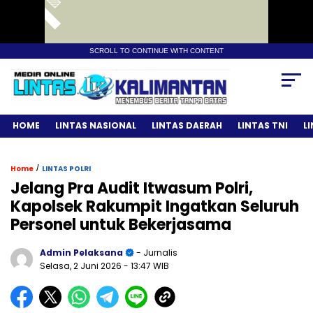
SCROLL TO CONTINUE WITH CONTENT
HOME
LINTAS NASIONAL
LINTAS DAERAH
LINTAS TNI
L
/
Home
LINTAS POLRI
Jelang Pra Audit Itwasum Polri,
Kapolsek Rakumpit Ingatkan Seluruh
Personel untuk Bekerjasama
Admin Pelaksana
- Jurnalis
Selasa, 2 Juni 2026
- 13:47 WIB