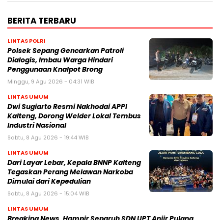
BERITA TERBARU
LINTAS POLRI
Polsek Sepang Gencarkan Patroli
Dialogis, Imbau Warga Hindari
Penggunaan Knalpot Brong
Minggu, 9 Agu 2026 - 04:31 WIB
LINTAS UMUM
Dwi Sugiarto Resmi Nakhodai APPI
Kalteng, Dorong Welder Lokal Tembus
Industri Nasional
Sabtu, 8 Agu 2026 - 19:44 WIB
LINTAS UMUM
Dari Layar Lebar, Kepala BNNP Kalteng
Tegaskan Perang Melawan Narkoba
Dimulai dari Kepedulian
Sabtu, 8 Agu 2026 - 15:04 WIB
LINTAS UMUM
Breaking News, Hampir Separuh SDN UPT Anjir Pulang