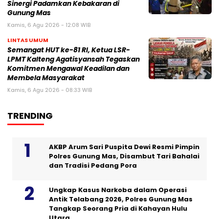
Sinergi Padamkan Kebakaran di
Gunung Mas
Kamis, 6 Agu 2026 - 12:08 WIB
LINTAS UMUM
Semangat HUT ke-81 RI, Ketua LSR-
LPMT Kalteng Agatisyansah Tegaskan
Komitmen Mengawal Keadilan dan
Membela Masyarakat
Kamis, 6 Agu 2026 - 08:33 WIB
TRENDING
AKBP Arum Sari Puspita Dewi Resmi Pimpin
Polres Gunung Mas, Disambut Tari Bahalai
dan Tradisi Pedang Pora
Ungkap Kasus Narkoba dalam Operasi
Antik Telabang 2026, Polres Gunung Mas
Tangkap Seorang Pria di Kahayan Hulu
Utara