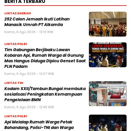
BERITA TERBARU
LINTAS DAERAH
252 Calon Jemaah Ikuti Latihan
Manasik Umrah PT Alkamila
Kamis, 6 Agu 2026 - 13:19 WIB
LINTAS POLRI
Tim Gabungan Berjibaku Lawan
Kobaran Api, Rumah Warga di Gunung
Mas Hangus Diduga Dipicu Genset Saat
PLN Padam
Kamis, 6 Agu 2026 - 13:07 WIB
LINTAS TNI
Kodam XXII/Tambun Bungai membuka
sosialisasi Peningkatan Kemampuan
Pengelolaan BMN
Kamis, 6 Agu 2026 - 12:49 WIB
LINTAS POLRI
Api Melalap Rumah Warga Petak
Bahandang, Polisi-TNI dan Warga