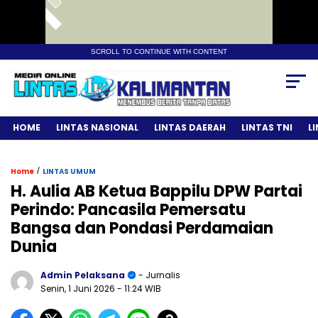
SCROLL TO CONTINUE WITH CONTENT
HOME
LINTAS NASIONAL
LINTAS DAERAH
LINTAS TNI
L
/
Home
LINTAS UMUM
H. Aulia AB Ketua Bappilu DPW Partai
Perindo: Pancasila Pemersatu
Bangsa dan Pondasi Perdamaian
Dunia
Admin Pelaksana
- Jurnalis
Senin, 1 Juni 2026
- 11:24 WIB