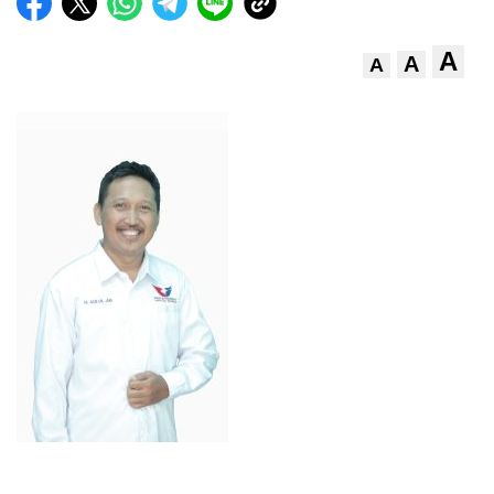
A
A
A