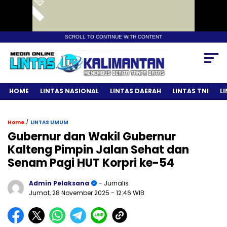
SCROLL TO CONTINUE WITH CONTENT
HOME
LINTAS NASIONAL
LINTAS DAERAH
LINTAS TNI
L
/
Home
LINTAS UMUM
Gubernur dan Wakil Gubernur
Kalteng Pimpin Jalan Sehat dan
Senam Pagi HUT Korpri ke-54
Admin Pelaksana
- Jurnalis
Jumat, 28 November 2025
- 12:46 WIB