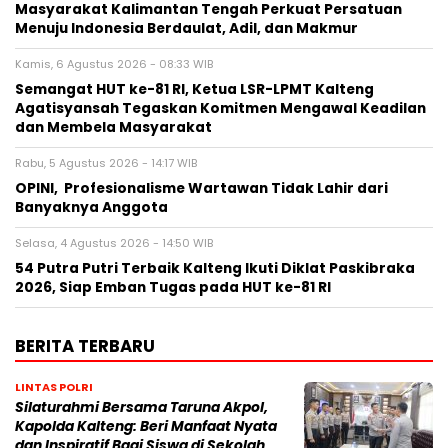
Masyarakat Kalimantan Tengah Perkuat Persatuan
Menuju Indonesia Berdaulat, Adil, dan Makmur
Kamis, 6 Agustus 2026 - 08:33 WIB
Semangat HUT ke-81 RI, Ketua LSR-LPMT Kalteng
Agatisyansah Tegaskan Komitmen Mengawal Keadilan
dan Membela Masyarakat
Rabu, 5 Agustus 2026 - 14:17 WIB
OPINI, Profesionalisme Wartawan Tidak Lahir dari
Banyaknya Anggota
Selasa, 4 Agustus 2026 - 14:50 WIB
54 Putra Putri Terbaik Kalteng Ikuti Diklat Paskibraka
2026, Siap Emban Tugas pada HUT ke-81 RI
BERITA TERBARU
LINTAS POLRI
Silaturahmi Bersama Taruna Akpol,
Kapolda Kalteng: Beri Manfaat Nyata
dan Inspiratif Bagi Siswa di Sekolah