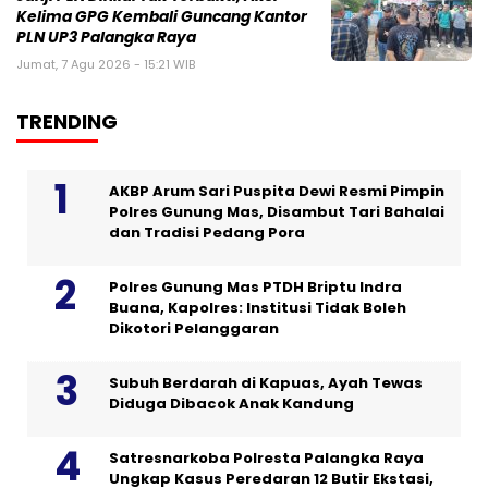
Kelima GPG Kembali Guncang Kantor
PLN UP3 Palangka Raya
Jumat, 7 Agu 2026 - 15:21 WIB
TRENDING
AKBP Arum Sari Puspita Dewi Resmi Pimpin
Polres Gunung Mas, Disambut Tari Bahalai
dan Tradisi Pedang Pora
Polres Gunung Mas PTDH Briptu Indra
Buana, Kapolres: Institusi Tidak Boleh
Dikotori Pelanggaran
Subuh Berdarah di Kapuas, Ayah Tewas
Diduga Dibacok Anak Kandung
Satresnarkoba Polresta Palangka Raya
Ungkap Kasus Peredaran 12 Butir Ekstasi,