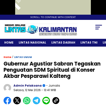
SCROLL TO CONTINUE WITH CONTENT
HOME
LINTAS NASIONAL
LINTAS DAERAH
LINTAS TNI
L
/
Home
LINTAS UMUM
Gubernur Agustiar Sabran Tegaskan
Penguatan SDM Spiritual di Konser
Akbar Pesparawi Kalteng
Admin Pelaksana
- Jurnalis
Selasa, 12 Mei 2026
- 13:41 WIB