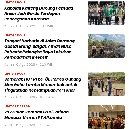
LINTAS POLRI
Kapolda Kalteng Dukung Pemuda
Ansor Jadi Garda Terdepan
Pencegahan Karhutla
Kamis, 6 Agu 2026 - 18:47 WIB
LINTAS POLRI
Tangani Karhutla di Jalan Damang
Gustaf Erang, Satgas Aman Nusa
Polresta Palangka Raya Lakukan
Pemadaman Intensif
Kamis, 6 Agu 2026 - 17:23 WIB
LINTAS POLRI
Semarak HUT RI ke-81, Polres Gunung
Mas Gelar Lomba Menembak untuk
Tingkatkan Kemampuan Personel
Kamis, 6 Agu 2026 - 16:38 WIB
LINTAS DAERAH
252 Calon Jemaah Ikuti Latihan
Manasik Umrah PT Alkamila
Kamis, 6 Agu 2026 - 13:19 WIB