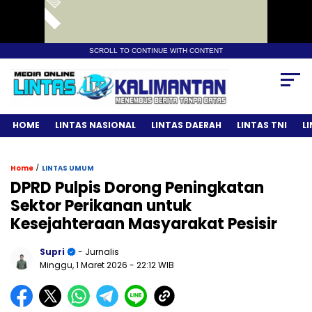
SCROLL TO CONTINUE WITH CONTENT
HOME
LINTAS NASIONAL
LINTAS DAERAH
LINTAS TNI
L
/
Home
LINTAS UMUM
DPRD Pulpis Dorong Peningkatan
Sektor Perikanan untuk
Kesejahteraan Masyarakat Pesisir
Supri
- Jurnalis
Minggu, 1 Maret 2026
- 22:12 WIB