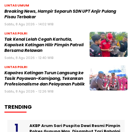
LINTAS UMUM
Breaking News, Hampir Separuh SDN UPT Anjir Pulang
Pisau Terbakar
Sabtu, 8 Agu 2026 - 14:02 WIB
LINTAS POLRI
Tak Kenal Lelah Cegah Karhutla,
Kapolsek Katingan Hilir Pimpin Patroli
Bersama Relawan
Sabtu, 8 Agu 2026 - 12:40 WIB
LINTAS POLRI
Kapolres Katingan Turun Langsung ke
Tasik Payawan-Kamipang, Tekankan
Profesionalisme dan Pelayanan Publik
Sabtu, 8 Agu 2026 - 12:26 WIB
TRENDING
AKBP Arum Sari Puspita Dewi Resmi Pimpin
Polres Gunung Mas, Disambut Tari Bahalai