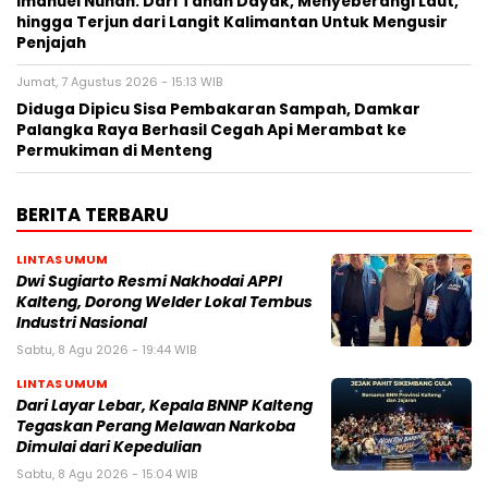
Imanuel Nuhan: Dari Tanah Dayak, Menyeberangi Laut,
hingga Terjun dari Langit Kalimantan Untuk Mengusir
Penjajah
Jumat, 7 Agustus 2026 - 15:13 WIB
Diduga Dipicu Sisa Pembakaran Sampah, Damkar
Palangka Raya Berhasil Cegah Api Merambat ke
Permukiman di Menteng
BERITA TERBARU
LINTAS UMUM
Dwi Sugiarto Resmi Nakhodai APPI
Kalteng, Dorong Welder Lokal Tembus
Industri Nasional
Sabtu, 8 Agu 2026 - 19:44 WIB
LINTAS UMUM
Dari Layar Lebar, Kepala BNNP Kalteng
Tegaskan Perang Melawan Narkoba
Dimulai dari Kepedulian
Sabtu, 8 Agu 2026 - 15:04 WIB