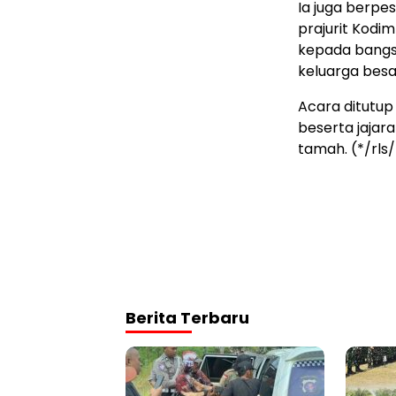
Ia juga berpe
prajurit Kodi
kepada bangs
keluarga besa
Acara ditutu
beserta jajar
tamah. (*/rls
Berita Terbaru