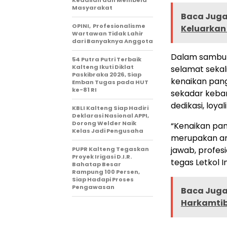
Keadilan dan Membela
Masyarakat
Baca Juga 
OPINI, Profesionalisme
Keluarkan
Wartawan Tidak Lahir
dari Banyaknya Anggota
Dalam sambut
54 Putra Putri Terbaik
Kalteng Ikuti Diklat
selamat sekal
Paskibraka 2026, Siap
kenaikan pan
Emban Tugas pada HUT
ke-81 RI
sekadar keban
dedikasi, loya
KBLI Kalteng Siap Hadiri
Deklarasi Nasional APPI,
Dorong Welder Naik
“Kenaikan pan
Kelas Jadi Pengusaha
merupakan am
jawab, profes
PUPR Kalteng Tegaskan
Proyek Irigasi D.I.R.
tegas Letkol 
Bahatap Besar
Rampung 100 Persen,
Siap Hadapi Proses
Pengawasan
Baca Juga 
Harkamtib