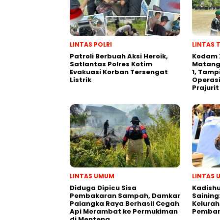
LINTAS POLRI
LINTAS 
Patroli Berbuah Aksi Heroik,
Kodam 
Satlantas Polres Kotim
Matang
Evakuasi Korban Tersengat
1, Tamp
Listrik
Operasi
Prajurit
LINTAS UMUM
LINTAS
Diduga Dipicu Sisa
Kadishu
Pembakaran Sampah, Damkar
Saining
Palangka Raya Berhasil Cegah
Kelurah
Api Merambat ke Permukiman
Pemban
di Menteng