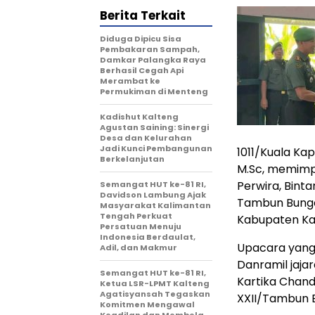
Berita Terkait
Diduga Dipicu Sisa
Pembakaran Sampah,
Damkar Palangka Raya
Berhasil Cegah Api
Merambat ke
Permukiman di Menteng
Kadishut Kalteng
Agustan Saining: Sinergi
Desa dan Kelurahan
Jadi Kunci Pembangunan
1011/Kuala Kap
Berkelanjutan
M.Sc, memimp
Perwira, Bint
Semangat HUT ke-81 RI,
Davidson Lambung Ajak
Tambun Bungai
Masyarakat Kalimantan
Tengah Perkuat
Kabupaten Kap
Persatuan Menuju
Indonesia Berdaulat,
Upacara yang d
Adil, dan Makmur
Danramil jajar
Semangat HUT ke-81 RI,
Kartika Chand
Ketua LSR-LPMT Kalteng
Agatisyansah Tegaskan
XXII/Tambun B
Komitmen Mengawal