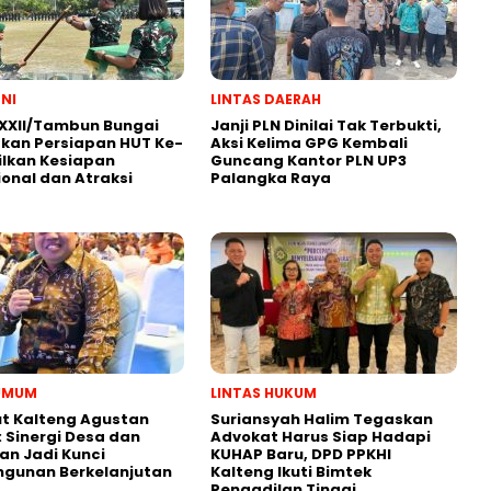
TNI
LINTAS DAERAH
XXII/Tambun Bungai
Janji PLN Dinilai Tak Terbukti,
kan Persiapan HUT Ke-
Aksi Kelima GPG Kembali
ilkan Kesiapan
Guncang Kantor PLN UP3
onal dan Atraksi
Palangka Raya
 UMUM
LINTAS HUKUM
t Kalteng Agustan
Suriansyah Halim Tegaskan
: Sinergi Desa dan
Advokat Harus Siap Hadapi
an Jadi Kunci
KUHAP Baru, DPD PPKHI
gunan Berkelanjutan
Kalteng Ikuti Bimtek
Pengadilan Tinggi