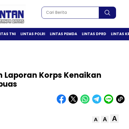
NTAS TNI
LINTAS POLRI
LINTAS PEMDA
LINTAS DPRD
LINTAS K
in Laporan Korps Kenaikan
apuas
A
A
A