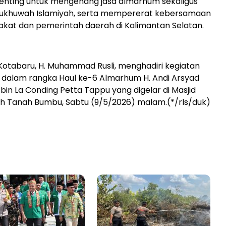
ting untuk mengenang jasa almarhum sekaligus
khuwah Islamiyah, serta mempererat kebersamaan
kat dan pemerintah daerah di Kalimantan Selatan.
i Kotabaru, H. Muhammad Rusli, menghadiri kegiatan
 dalam rangka Haul ke-6 Almarhum H. Andi Arsyad
bin La Conding Petta Tappu yang digelar di Masjid
h Tanah Bumbu, Sabtu (9/5/2026) malam.(*/rls/duk)