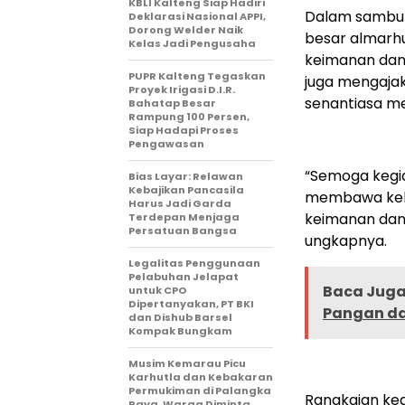
KBLI Kalteng Siap Hadiri
Dalam sambuta
Deklarasi Nasional APPI,
Dorong Welder Naik
besar almarh
Kelas Jadi Pengusaha
keimanan dan
PUPR Kalteng Tegaskan
juga mengaja
Proyek Irigasi D.I.R.
senantiasa me
Bahatap Besar
Rampung 100 Persen,
Siap Hadapi Proses
Pengawasan
“Semoga kegia
Bias Layar: Relawan
Kebajikan Pancasila
membawa kebe
Harus Jadi Garda
keimanan dan 
Terdepan Menjaga
Persatuan Bangsa
ungkapnya.
Legalitas Penggunaan
Pelabuhan Jelapat
Baca Juga 
untuk CPO
Dipertanyakan, PT BKI
Pangan da
dan Dishub Barsel
Kompak Bungkam
Musim Kemarau Picu
Karhutla dan Kebakaran
Permukiman di Palangka
Rangkaian keg
Raya, Warga Diminta