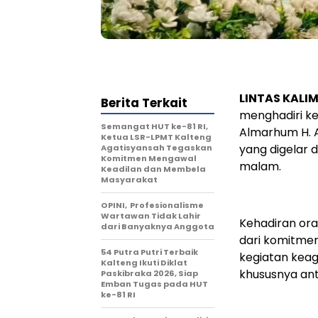
LINTAS KALIM
Berita Terkait
menghadiri ke
Semangat HUT ke-81 RI,
Almarhum H. A
Ketua LSR-LPMT Kalteng
yang digelar 
Agatisyansah Tegaskan
Komitmen Mengawal
malam.
Keadilan dan Membela
Masyarakat
OPINI, Profesionalisme
Wartawan Tidak Lahir
Kehadiran ora
dari Banyaknya Anggota
dari komitme
54 Putra Putri Terbaik
kegiatan kea
Kalteng Ikuti Diklat
khususnya an
Paskibraka 2026, Siap
Emban Tugas pada HUT
ke-81 RI