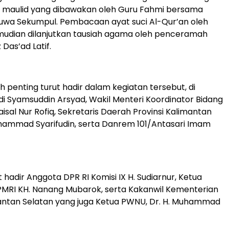
r maulid yang dibawakan oleh Guru Fahmi bersama
uwa Sekumpul. Pembacaan ayat suci Al-Qur’an oleh
emudian dilanjutkan tausiah agama oleh penceramah
 Das’ad Latif.
h penting turut hadir dalam kegiatan tersebut, di
i Syamsuddin Arsyad, Wakil Menteri Koordinator Bidang
isal Nur Rofiq, Sekretaris Daerah Provinsi Kalimantan
hammad Syarifudin, serta Danrem 101/Antasari Imam
rut hadir Anggota DPR RI Komisi IX H. Sudiarnur, Ketua
MRI KH. Nanang Mubarok, serta Kakanwil Kementerian
ntan Selatan yang juga Ketua PWNU, Dr. H. Muhammad