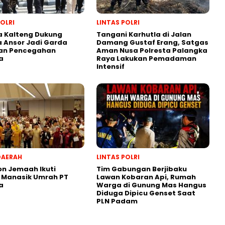
POLRI
LINTAS POLRI
a Kalteng Dukung
Tangani Karhutla di Jalan
 Ansor Jadi Garda
Damang Gustaf Erang, Satgas
an Pencegahan
Aman Nusa Polresta Palangka
a
Raya Lakukan Pemadaman
Intensif
DAERAH
LINTAS POLRI
on Jemaah Ikuti
Tim Gabungan Berjibaku
 Manasik Umrah PT
Lawan Kobaran Api, Rumah
a
Warga di Gunung Mas Hangus
Diduga Dipicu Genset Saat
PLN Padam