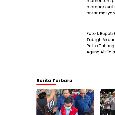
momentum pen
memperkuat u
antar masyara
Foto 1. Bupat
Tabligh Akbar
Petta Tahang 
Agung Al-Fala
Berita Terbaru