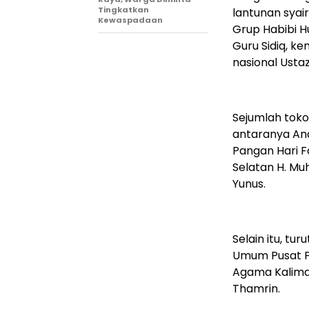
Tingkatkan
lantunan syai
Kewaspadaan
Grup Habibi H
Guru Sidiq, k
nasional Ustaz
Sejumlah toko
antaranya And
Pangan Hari Fa
Selatan H. Mu
Yunus.
Selain itu, tu
Umum Pusat P
Agama Kalima
Thamrin.