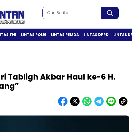
NTAS TNI
LINTAS POLRI
LINTAS PEMDA
LINTAS DPRD
LINTAS K
ri Tabligh Akbar Haul ke-6 H.
hang”