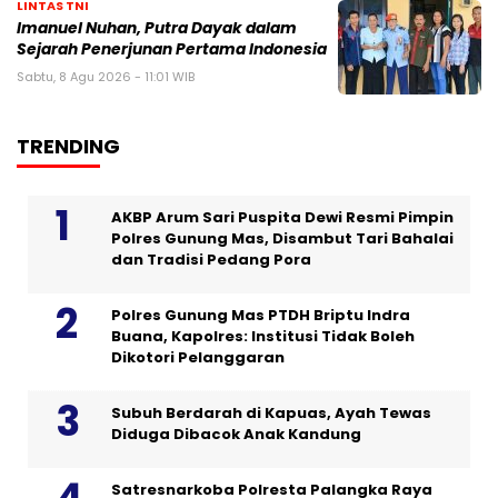
LINTAS TNI
Imanuel Nuhan, Putra Dayak dalam
Sejarah Penerjunan Pertama Indonesia
Sabtu, 8 Agu 2026 - 11:01 WIB
TRENDING
AKBP Arum Sari Puspita Dewi Resmi Pimpin
Polres Gunung Mas, Disambut Tari Bahalai
dan Tradisi Pedang Pora
Polres Gunung Mas PTDH Briptu Indra
Buana, Kapolres: Institusi Tidak Boleh
Dikotori Pelanggaran
Subuh Berdarah di Kapuas, Ayah Tewas
Diduga Dibacok Anak Kandung
Satresnarkoba Polresta Palangka Raya