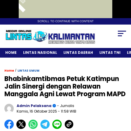
SCROLL TO CONTINUE WITH CONTENT
HOME
LINTAS NASIONAL
LINTAS DAERAH
LINTAS TNI
L
/
Home
LINTAS UMUM
Bhabinkamtibmas Petuk Katimpun
Jalin Sinergi dengan Relawan
Manggala Agni Lewat Program MAPD
Admin Pelaksana
- Jurnalis
Kamis, 16 Oktober 2025
- 11:58 WIB