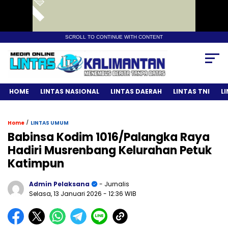
SCROLL TO CONTINUE WITH CONTENT
HOME
LINTAS NASIONAL
LINTAS DAERAH
LINTAS TNI
L
/
Home
LINTAS UMUM
Babinsa Kodim 1016/Palangka Raya
Hadiri Musrenbang Kelurahan Petuk
Katimpun
Admin Pelaksana
- Jurnalis
Selasa, 13 Januari 2026
- 12:36 WIB